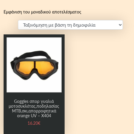
Εμφάνιση του μοναδικού αποτελέσματος
Goggles σπορ γυαλιά
μοτοσυκλέτας,ποδηλασίας
MTB,σκι,απορροφητικά
orange UV – X404
16.20
€