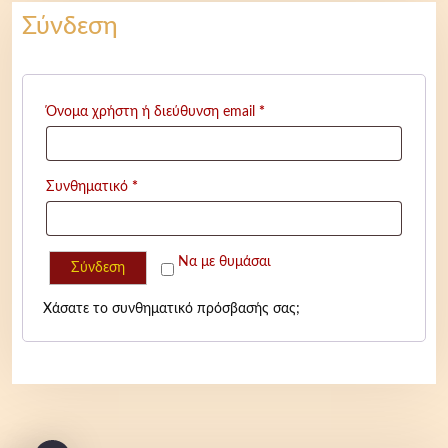
Σύνδεση
Α
Όνομα χρήστη ή διεύθυνση email
*
π
α
Α
Συνθηματικό
*
ι
π
τ
α
ε
Να με θυμάσαι
Σύνδεση
ι
ί
τ
τ
Χάσατε το συνθηματικό πρόσβασής σας;
ε
α
ί
ι
τ
α
ι