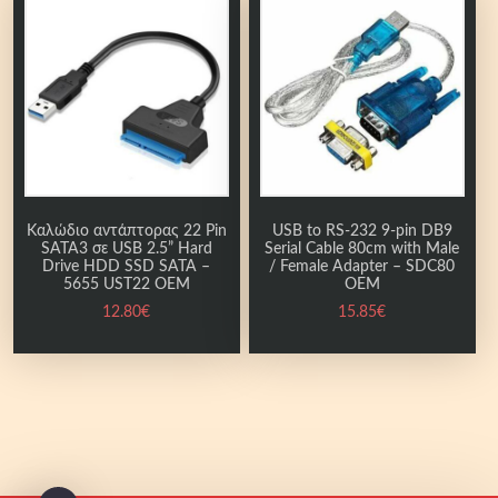
Καλώδιο αντάπτορας 22 Pin
USB to RS-232 9-pin DB9
SATA3 σε USB 2.5” Hard
Serial Cable 80cm with Male
Drive HDD SSD SATA –
/ Female Adapter – SDC80
5655 UST22 OEM
OEM
12.80
€
15.85
€