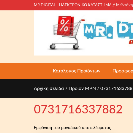
S
MR.DIGITAL - ΗΛΕΚΤΡΟΝΙΚΟ ΚΑΤΑΣΤΗΜΑ // Μεϊντάνη 18
k
i
p
t
o
c
o
n
t
Κατάλογος Προϊόντων
Προσφορ
e
n
Αρχική σελίδα
/ Προϊόν MPN / 073171633788
t
0731716337882
Εμφάνιση του μοναδικού αποτελέσματος