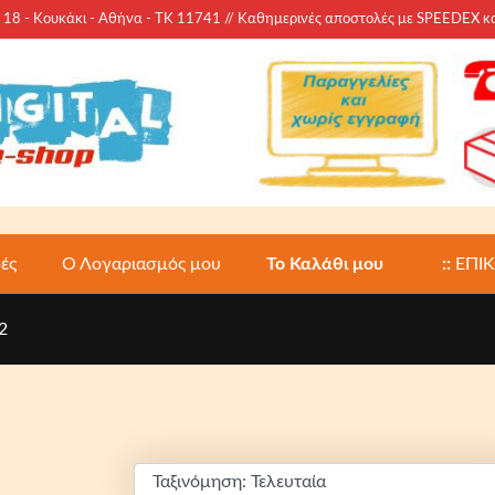
 - Κουκάκι - Αθήνα - ΤΚ 11741 // Καθημερινές αποστολές με SPEEDEX 
ές
Ο Λογαριασμός μου
Το Καλάθι μου
::
ΕΠΙ
2