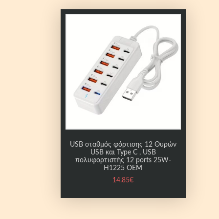
USB σταθμός φόρτισης 12 Θυρών
USB και Type C , USB
πολυφορτιστής 12 ports 25W-
H1225 OEM
14.85
€