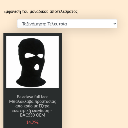
Εμφάνιση του μοναδικού αποτελέσματος
Balaclava full face
Μπαλακλαβα προστασίας
απο κρύο με Εξτρα
εσωτερική επενδυση –
BAC550 OEM
14.99
€