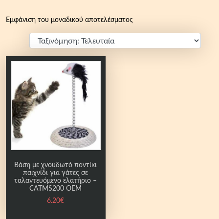
Εμφάνιση του μοναδικού αποτελέσματος
Βάση με χνουδωτό ποντίκι
παιχνίδι για γάτες σε
ταλαντευόμενο ελατήριο –
CATMS200 OEM
6.20
€