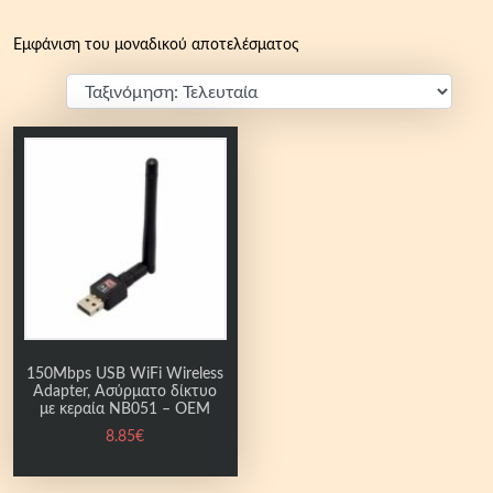
Εμφάνιση του μοναδικού αποτελέσματος
150Mbps USB WiFi Wireless
Adapter, Ασύρματο δίκτυο
με κεραία NB051 – OEM
8.85
€