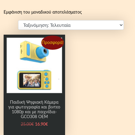
Εμφάνιση του μοναδικού αποτελέσματος
Προσφορά!
Παιδική Ψηφιακή Κάμερα
για φωτογραφία και βιντεο
1080p και με παιχνίδια-
GCO308 OEM
O
Η
25.00
€
16.90
€
r
τ