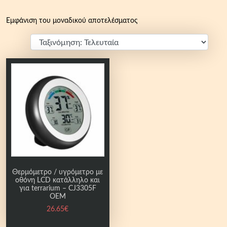
Εμφάνιση του μοναδικού αποτελέσματος
Θερμόμετρο / υγρόμετρο με
οθόνη LCD κατάλληλο και
για terrarium – CJ3305F
OEM
26.65
€