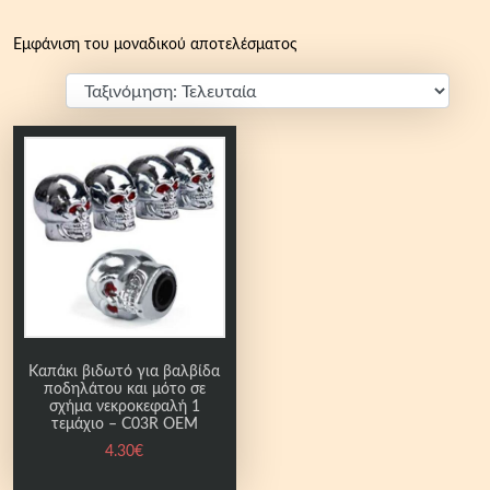
Εμφάνιση του μοναδικού αποτελέσματος
Καπάκι βιδωτό για βαλβίδα
ποδηλάτου και μότο σε
σχήμα νεκροκεφαλή 1
τεμάχιο – C03R OEM
4.30
€