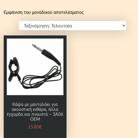
Εμφάνιση του μοναδικού αποτελέσματος
Κάψα με μανταλάκι για
ακουστική κιθάρα, άλλα
έγχορδα και πνευστά – 3A06
OEM
15.85
€