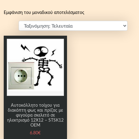
Εμφάνιση του μοναδικού αποτελέσματος
Αυτοκόλλητο τοίχου για
διακόπτη φως και πρίζας με
φιγούρα σκελετό σε
ηλεκτρισμό 12Χ12 – STSK12
OEM
6.80
€