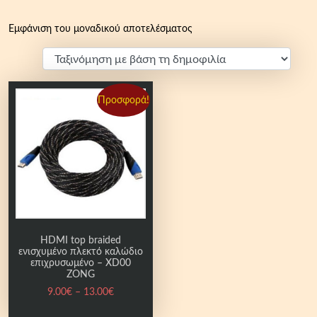
Εμφάνιση του μοναδικού αποτελέσματος
Προσφορά!
HDMI top braided
ενισχυμένο πλεκτό καλώδιο
επιχρυσωμένο – XD00
ZONG
P
9.00
€
–
13.00
€
r
Α