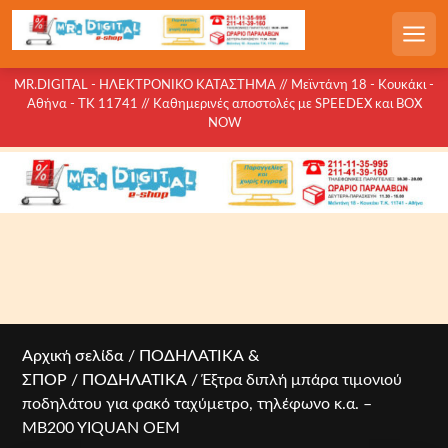
S
k
Men
i
p
MR.DIGITAL - ΗΛΕΚΤΡΟΝΙΚΟ ΚΑΤΑΣΤΗΜΑ // Μεϊντάνη 18 - Κουκάκι -
Αθήνα - ΤΚ 11741 // Καθημερινές αποστολές με SPEEDEX και BOX
t
NOW
o
c
o
n
t
e
n
t
Αρχική σελίδα
/
ΠΟΔΗΛΑΤΙΚΑ &
ΣΠΟΡ
/
ΠΟΔΗΛΑΤΙΚΑ
/ Έξτρα διπλή μπάρα τιμονιού
ποδηλάτου για φακό ταχύμετρο, τηλέφωνο κ.α. –
MB200 YIQUAN OEM