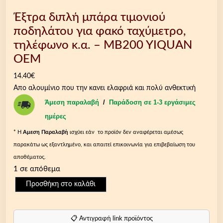
Έξτρα διπλή μπάρα τιμονιού
ποδηλάτου για φακό ταχύμετρο,
τηλέφωνο κ.α. – MB200 YIQUAN
OEM
14.40
€
Απο αλουμίνιο που την κανει ελαφριά και πολύ ανθεκτική
Άμεση παραλαβή
/
Παράδοση σε 1-3 εργάσιμες
ημέρες
* Η
Aμεση Παραλαβή
ισχύει εάν το προϊόν δεν αναφέρεται αμέσως
παρακάτω ως εξαντλημένο, και απαιτεί επικοινωνία για επιβεβαίωση του
αποθέματος.
1 σε απόθεμα
Έ
Προσθήκη στο καλάθι
ξ
τ
ρ
📋 Αντιγραφή link προϊόντος