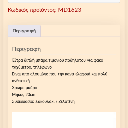
α
Κωδικός προϊόντος:
MD1623
δ
ι
π
λ
Περιγραφή
ή
μ
Περιγραφή
π
ά
Έξτρα διπλή μπάρα τιμονιού ποδηλάτου για φακό
ρ
ταχύμετρο, τηλέφωνο
α
Ειναι απο αλουμίνιο που την κανει ελαφριά και πολύ
τ
ανθεκτική
ι
Χρωμα μαύρο
μ
Μηκος 20cm
ο
Συσκευασία: Σακουλάκι / Ζελατίνη
ν
ι
ο
ύ