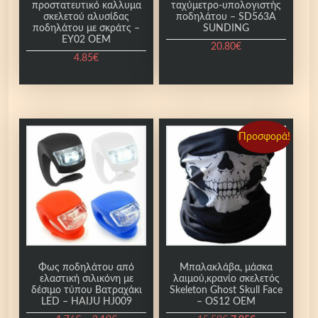
προστατευτικό καλλυμα
ταχύμετρο-υπολογιστής
σκελετού αλυσίδας
ποδηλάτου – SD563A
ποδηλάτου με σκράτς –
SUNDING
EY02 OEM
20.80
€
4.85
€
Προσφορά!
Φως ποδηλάτου από
Μπαλακλάβα, μάσκα
ελαστική σιλικόνη με
λαιμού,κρανίο σκελετός
δέσιμο τύπου Βατραχάκι
Skeleton Ghost Skull Face
LED – HAIJU HJ009
– OS12 OEM