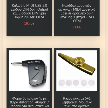
α
ε
Καλώδιο MIDI USB 2.0
Καλώδιο μουσικών
Eξόδου DIN 5pin Output
οργάνων MIDI αρσενικό
ι
και Εισόδου DIN 5pin
5pin σε αρσενικό 5pin
π
Input 2μ- MB OEM
μέγεθος 3 μέτρα – M3
OEM
ο
18.75
€
λ
9.00
€
λ
α
π
λ
έ
ς
π
α
ρ
α
λ
λ
Φορητός ενισχυτής με
Kazoo μαζί με 5+1
έξτρα distortion κιθάρας /
μεμβράνες Μουσικό
α
μπάσου για ακουστικά και
πνευστό όργανο