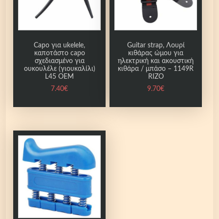
ρ
μ
ο
Capo για ukelele,
Guitar strap, Λουρί
γ
καποτάστο capo
κιθάρας ώμου για
ή
σχεδιασμένο για
ηλεκτρική και ακουστική
ουκουλέλε (γιουκαλίλι)
κιθάρα / μπάσο – 1149R
σ
L45 OEM
RIZO
ε
7.40
€
9.70
€
κ
ι
θ
ά
ρ
α
,
μ
π
ά
σ