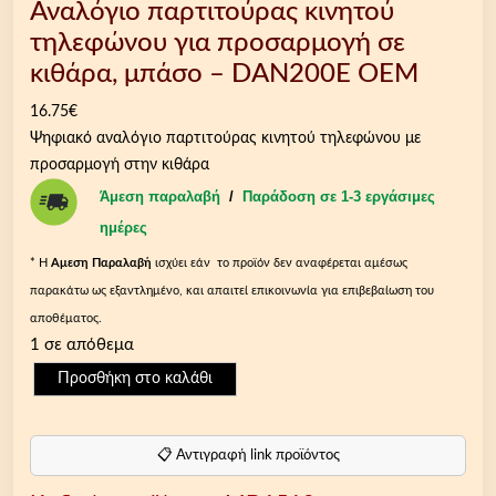
Αναλόγιο παρτιτούρας κινητού
τηλεφώνου για προσαρμογή σε
κιθάρα, μπάσο – DAN200E OEM
16.75
€
Ψηφιακό αναλόγιο παρτιτούρας κινητού τηλεφώνου με
προσαρμογή στην κιθάρα
Άμεση παραλαβή
/
Παράδοση σε 1-3 εργάσιμες
ημέρες
* Η
Aμεση Παραλαβή
ισχύει εάν το προϊόν δεν αναφέρεται αμέσως
παρακάτω ως εξαντλημένο, και απαιτεί επικοινωνία για επιβεβαίωση του
αποθέματος.
1 σε απόθεμα
Α
Προσθήκη στο καλάθι
ν
α
λ
📋 Αντιγραφή link προϊόντος
ό