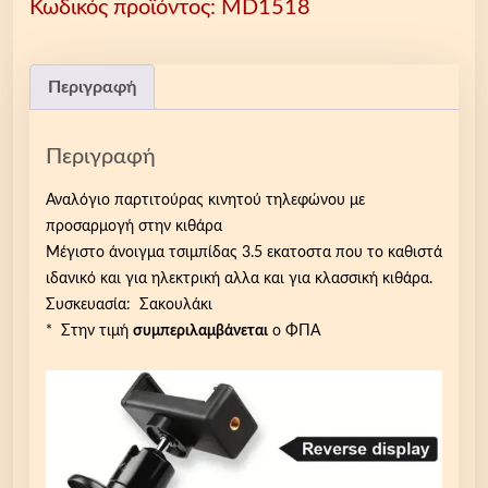
Κωδικός προϊόντος:
MD1518
γ
ι
ο
π
Περιγραφή
α
ρ
Περιγραφή
τ
ι
Αναλόγιο παρτιτούρας κινητού τηλεφώνου με
τ
προσαρμογή στην κιθάρα
ο
Μέγιστο άνοιγμα τσιμπίδας 3.5 εκατοστα που το καθιστά
ύ
ιδανικό και για ηλεκτρική αλλα και για κλασσική κιθάρα.
ρ
Συσκευασία: Σακουλάκι
α
* Στην τιμή
συμπεριλαμβάνεται
ο ΦΠΑ
ς
κ
ι
ν
η
τ