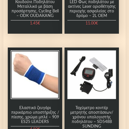
Κουδούνι Ποδηλάτου
LED Φως ποδηλάτου με
Μεταλλικό με βάση
ακτίνες Laser οριοθέτησης
προσάρτησης, Cycling Bell
περιοχής ασφαλείας στο
– ODK OUDAKANG
δρόμο – 2L OEM
1.45
€
11.00
€
Α
υ
τ
ό
τ
ο
π
ρ
ο
ϊ
ό
ν
Ελαστικό ζευγάρι
Ταχύμετρο κοντέρ
περικάρπιο υποστήριξης /
μετρητής αποστάσεων/
έ
πίεσης, χρώμα μπλέ – 909
χρόνου υπολογιστής
χ
ES25 LEADERS
ποδηλάτου – SD548B
SUNDING
ε