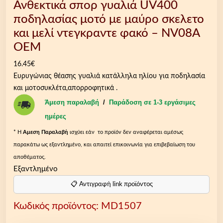
Ανθεκτικά σπορ γυαλιά UV400
ποδηλασίας μοτό με μαύρο σκελετο
και μελί ντεγκραντε φακό – NV08A
OEM
16.45
€
Ευρυγώνιας θέασης γυαλιά κατάλληλα ηλίου για ποδηλασία
και μοτοσυκλέτα,απορροφητικά .
Άμεση παραλαβή
/
Παράδοση σε 1-3 εργάσιμες
ημέρες
* Η
Aμεση Παραλαβή
ισχύει εάν το προϊόν δεν αναφέρεται αμέσως
παρακάτω ως εξαντλημένο, και απαιτεί επικοινωνία για επιβεβαίωση του
αποθέματος.
Εξαντλημένο
📋 Αντιγραφή link προϊόντος
Κωδικός προϊόντος:
MD1507