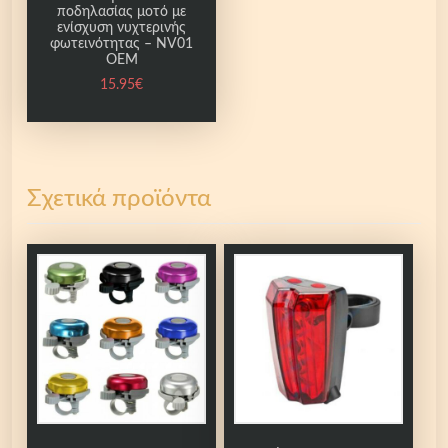
ποδηλασίας μοτό με
ενίσχυση νυχτερινής
φωτεινότητας – NV01
OEM
15.95
€
Σχετικά προϊόντα