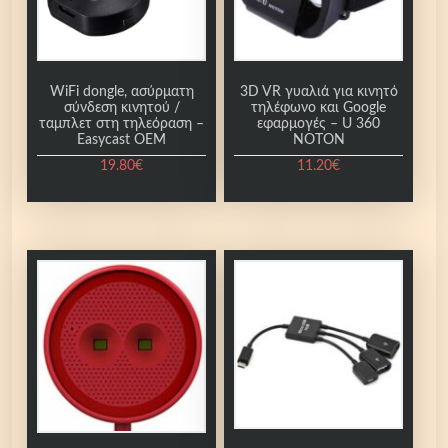
WiFi dongle, ασύρματη
3D VR γυαλιά για κινητό
σύνδεση κινητού /
τηλέφωνο και Google
ταμπλετ στη τηλεόραση –
εφαρμογές – U 360
Easycast OEM
NOTON
19.80
€
11.20
€