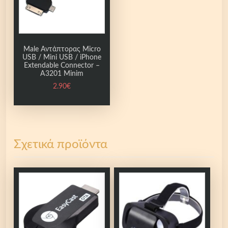
Male Αντάπτορας Micro
USB / Mini USB / iPhone
Extendable Connector –
Α3201 Minim
2.90
€
Σχετικά προϊόντα