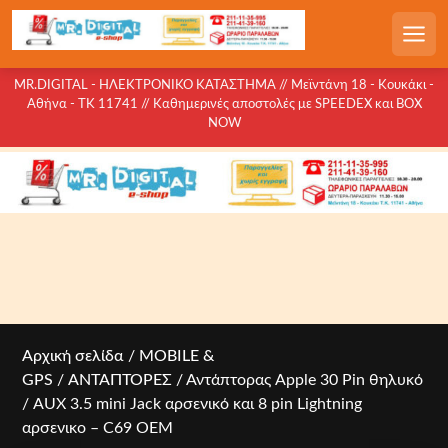
S
k
Men
i
p
MR.DIGITAL - ΗΛΕΚΤΡΟΝΙΚΟ ΚΑΤΑΣΤΗΜΑ // Μεϊντάνη 18 - Κουκάκι -
Αθήνα - ΤΚ 11741 // Καθημερινές αποστολές με SPEEDEX και BOX
t
NOW
o
c
o
n
t
e
n
t
Αρχική σελίδα
/
MOBILE &
GPS
/
ΑΝΤΑΠΤΟΡΕΣ
/ Αντάπτορας Apple 30 Pin θηλυκό
/ AUX 3.5 mini Jack αρσενικό και 8 pin Lightning
αρσενικο – C69 OEM