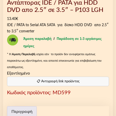
Αντάπτορας IDE / PATA για HDD
DVD απο 2.5″ σε 3.5″ – P103 LGH
13.40
€
IDE / PATA to Serial ATA SATA για δίσκο HDD DVD απο 2.5″
to 3.5″ converter
Άμεση παραλαβή
/
Παράδοση σε 1-3 εργάσιμες
ημέρες
* Η
Aμεση Παραλαβή
ισχύει εάν το προϊόν δεν αναφέρεται αμέσως
παρακάτω ως εξαντλημένο, και απαιτεί επικοινωνία για επιβεβαίωση του
αποθέματος.
Εξαντλημένο
📋 Αντιγραφή link προϊόντος
Κωδικός προϊόντος:
MD599
Περιγραφή