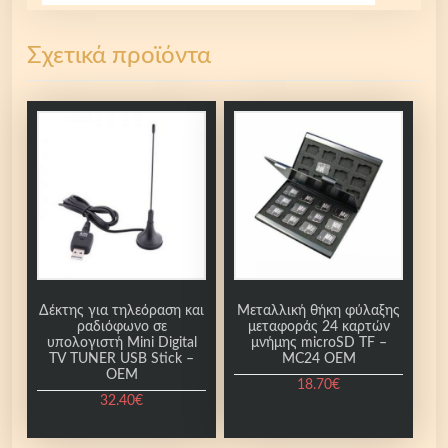
Σχετικά προϊόντα
Δέκτης για τηλεόραση και
Μεταλλική θήκη φύλαξης
ραδιόφωνο σε
μεταφοράς 24 καρτών
υπολογιστή Mini Digital
μνήμης microSD TF –
TV TUNER USB Stick –
MC24 OEM
OEM
18.70
€
32.40
€