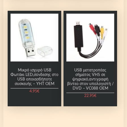
Μικρό ισχυρό USB
USB μετατροπέας
Φωτάκι LED,σύνδεσης στο
σήματος VHS σε
USB οποιασδήποτε
ψηφιακό,αντιγραφή
συσκευής – YHT OEM
βίντεο στον υπολογιστή /
DVD – VC088 OEM
4.95
€
22.95
€