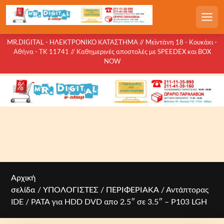
S
k
Men
i
p
MR.DIGITAL - ΗΛΕΚΤΡΟΝΙΚΟ ΚΑΤΑΣΤΗΜΑ // Μεϊντάνη 18 - Κουκάκι -
Αθήνα - ΤΚ 11741 // Καθημερινές αποστολές με SPEEDEX και BOX
t
NOW
o
c
o
n
t
e
n
t
Αρχική
σελίδα
/
ΥΠΟΛΟΓΙΣΤΕΣ
/
ΠΕΡΙΦΕΡΙΑΚΑ
/ Αντάπτορας
IDE / PATA για HDD DVD απο 2.5″ σε 3.5″ – P103 LGH