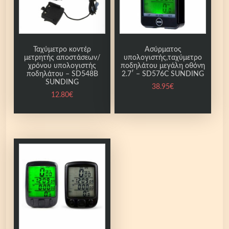
Ταχύμετρο κοντέρ
Ασύρματος
μετρητής αποστάσεων/
υπολογιστής,ταχύμετρο
χρόνου υπολογιστής
ποδηλάτου μεγάλη οθόνη
ποδηλάτου – SD548B
2.7′ – SD576C SUNDING
SUNDING
38.95
€
12.80
€