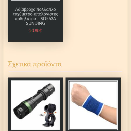
Αδιάβροχο πολλαπλό
ταχύμετρο-υπολογιστής
ποδηλάτου – SD563A
SUNDING
20.80
€
Σχετικά προϊόντα