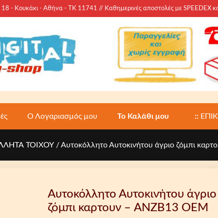
 - Κουκάκι - Αθήνα - ΤΚ 11741 // Καθημερινές αποστολές με SPEEDEX 
ές
Ο Λογαριασμός μου
Το Καλάθι μου
::
ΕΠΙ
ΛΛΗΤΑ ΤΟΙΧΟΥ
/ Αυτοκόλλητο Αυτοκινήτου άγριο ζόμπι καρ
Αυτοκόλλητο Αυτοκινήτου άγριο
ζόμπι καρτουν – ANZB13 ΟΕΜ