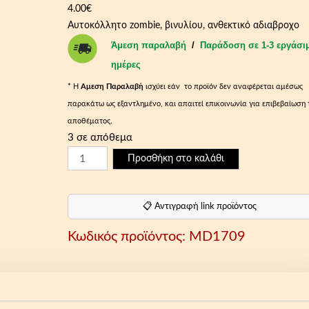
4.00
€
Αυτοκόλλητο zombie, βινυλίου, ανθεκτικό αδιαβροχο
Άμεση παραλαβή
/
Παράδοση σε 1-3 εργάσι
ημέρες
* Η
Aμεση Παραλαβή
ισχύει εάν το προϊόν δεν αναφέρεται αμέσως
παρακάτω ως εξαντλημένο, και απαιτεί επικοινωνία για επιβεβαίωση 
αποθέματος.
3 σε απόθεμα
Α
Προσθήκη στο καλάθι
υ
τ
ο
📋 Αντιγραφή link προϊόντος
κ
Κωδικός προϊόντος:
MD1709
ό
λ
λ
η
τ