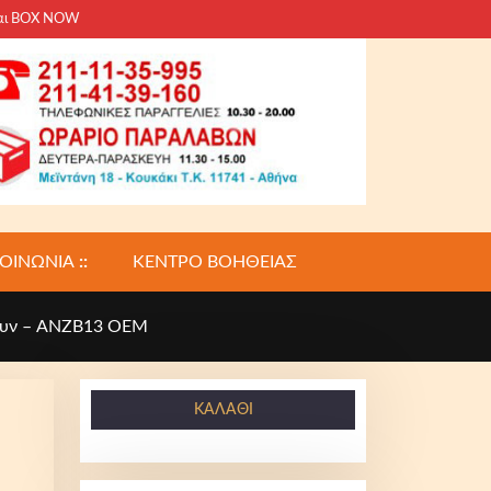
και BOX NOW
ΚΟΙΝΩΝΙΑ
::
ΚΕΝΤΡΟ ΒΟΗΘΕΙΑΣ
τουν – ANZB13 ΟΕΜ
ΚΑΛΆΘΙ