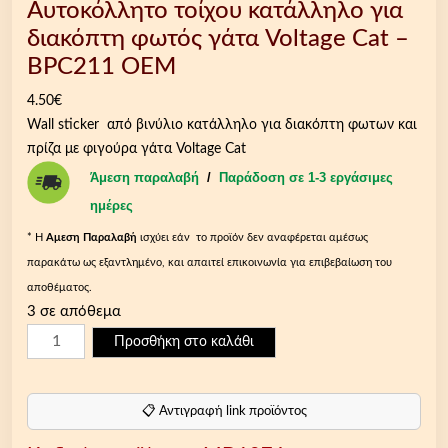
Αυτοκόλλητο τοίχου κατάλληλο για
διακόπτη φωτός γάτα Voltage Cat –
BPC211 OEM
4.50
€
Wall sticker από βινύλιο κατάλληλο για διακόπτη φωτων και
πρίζα με φιγούρα γάτα Voltage Cat
Άμεση παραλαβή
/
Παράδοση σε 1-3 εργάσιμες
ημέρες
* Η
Aμεση Παραλαβή
ισχύει εάν το προϊόν δεν αναφέρεται αμέσως
παρακάτω ως εξαντλημένο, και απαιτεί επικοινωνία για επιβεβαίωση του
αποθέματος.
3 σε απόθεμα
Α
Προσθήκη στο καλάθι
υ
τ
ο
📋 Αντιγραφή link προϊόντος
κ