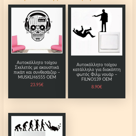
λ
ο
γ
ι
α
δ
ι
α
κ
Αυτοκόλλητο τοίχου
Αυτοκόλλητο τοίχου
Σκελετός με ακουστικά
ό
κατάλληλο για διακόπτη
πικάπ και συνθεσάιζερ –
φωτός Φιλμ νουάρ –
π
MUSKLH6555 OEM
FILNO139 OEM
τ
23.95
€
8.90
€
η
φ
ω
τ
ό
ς
γ