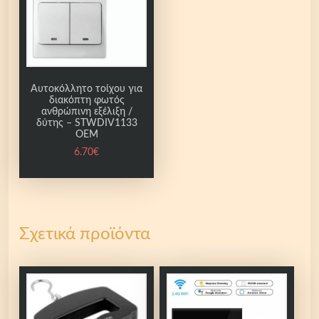
ά
τ
α
V
o
Αυτοκόλλητο τοίχου για
διακόπτη φωτός
l
ανθρώπινη εξέλιξη /
t
δύτης – STWDIV1133
OEM
a
6.70
€
g
e
C
a
t
Σχετικά προϊόντα
-
B
P
C
2