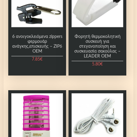
8
8
O
E
M
6 ανοιγοκλειόμενα zippers
Φορητή θερμοκολητική
π
φερμουάρ
συσκευή για
ο
ανάγκης,επισκευής – ZIP6
στεγανοποίηση και
OEM
συσκευασία σακούλας –
σ
LEADER OEM
7.85
€
ό
5.80
€
τ
η
τ
α