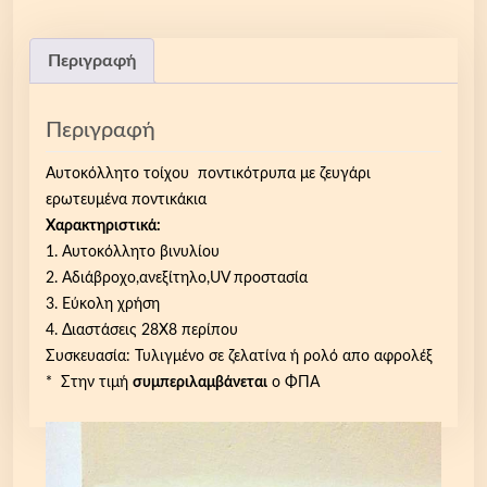
λ
λ
η
Περιγραφή
τ
ο
Περιγραφή
τ
ο
Αυτοκόλλητο τοίχου ποντικότρυπα με ζευγάρι
ί
ερωτευμένα ποντικάκια
χ
Χαρακτηριστικά:
ο
1. Αυτοκόλλητο βινυλίου
υ
2. Αδιάβροχο,ανεξίτηλο,UV προστασία
π
3. Εύκολη χρήση
ο
4. Διαστάσεις 28Χ8 περίπου
ν
Συσκευασία: Τυλιγμένο σε ζελατίνα ή ρολό απο αφρολέξ
τ
* Στην τιμή
συμπεριλαμβάνεται
ο ΦΠΑ
ι
κ
ό
τ