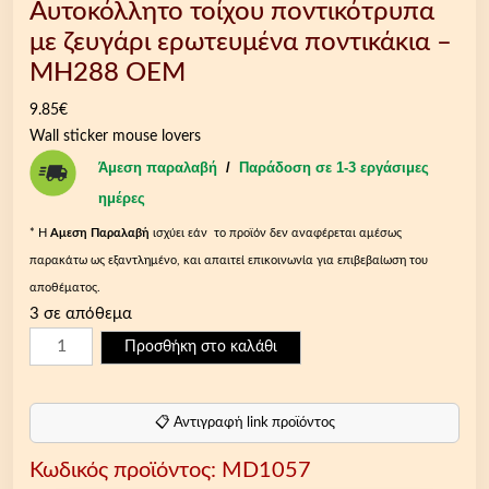
Αυτοκόλλητο τοίχου ποντικότρυπα
με ζευγάρι ερωτευμένα ποντικάκια –
MH288 OEM
9.85
€
Wall sticker mouse lovers
Άμεση παραλαβή
/
Παράδοση σε 1-3 εργάσιμες
ημέρες
* Η
Aμεση Παραλαβή
ισχύει εάν το προϊόν δεν αναφέρεται αμέσως
παρακάτω ως εξαντλημένο, και απαιτεί επικοινωνία για επιβεβαίωση του
αποθέματος.
3 σε απόθεμα
Α
Προσθήκη στο καλάθι
υ
τ
ο
📋 Αντιγραφή link προϊόντος
κ
Κωδικός προϊόντος:
MD1057
ό