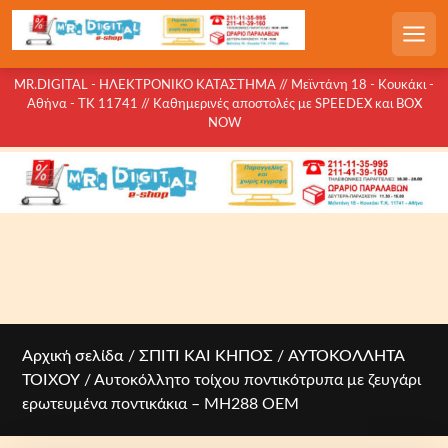
S
k
Men
i
p
MR.DIGITAL - ΗΛΕΚΤΡΟΝΙΚΟ ΚΑΤΑΣΤΗΜΑ // Μεϊντάνη 18 - Κουκάκι -
Αθήνα - ΤΚ 11741 // Καθημερινές αποστολές με SPEEDEX και BOX
t
NOW
o
c
o
n
t
e
n
t
Αρχική σελίδα
/
ΣΠΙΤΙ ΚΑΙ ΚΗΠΟΣ
/
ΑΥΤΟΚΟΛΛΗΤΑ
ΤΟΙΧΟΥ
/ Αυτοκόλλητο τοίχου ποντικότρυπα με ζευγάρι
ερωτευμένα ποντικάκια – MH288 OEM