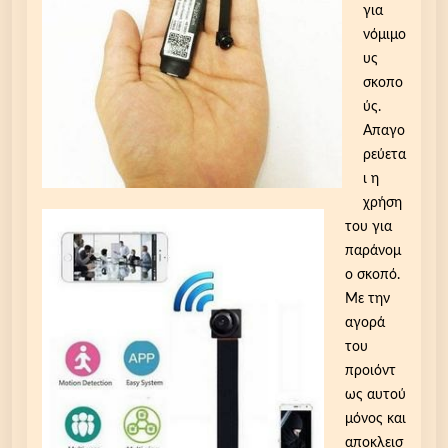
για
νόμιμο
υς
σκοπο
ύς.
Απαγο
ρεύετα
ι η
χρήση
του για
παράνομ
ο σκοπό.
Με την
αγορά
του
προιόντ
ως αυτού
μόνος και
αποκλεισ