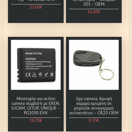
201 – OEM
23.00
€
16.40
€
Μπαταρία για action
Spy camera, Κρυφή
camera συμβατή με EKEN,
κάμερα κρυμένη σε
SJCAM, GITUP, UNIQUE –
μπρελόκ συναγερμού
PG1050 EVK
αυτοκινήτου – OE23 OEM
18.70
€
9.70
€