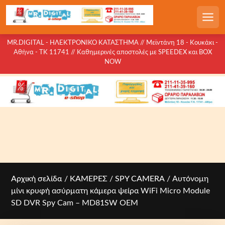
S
k
Men
i
p
MR.DIGITAL - ΗΛΕΚΤΡΟΝΙΚΟ ΚΑΤΑΣΤΗΜΑ // Μεϊντάνη 18 - Κουκάκι -
Αθήνα - ΤΚ 11741 // Καθημερινές αποστολές με SPEEDEX και BOX
t
NOW
o
c
o
n
t
e
n
t
Αρχική σελίδα
/
ΚΑΜΕΡΕΣ
/
SPY CAMERA
/ Αυτόνομη
μίνι κρυφή ασύρματη κάμερα ψείρα WiFi Micro Module
SD DVR Spy Cam – MD81SW OEM