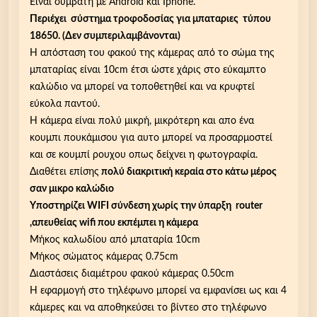
Είναι συμβατή με Android και Iphone.
Περιέχει σύστημα τροφοδοσίας για μπαταριες τύπου
18650. (Δεν συμπεριλαμβάνονται)
Η απόσταση του φακού της κάμερας από το σώμα της
μπαταρίας είναι 10cm έτσι ώστε χάρις στο εύκαμπτο
καλώδιο να μπορεί να τοποθετηθεί και να κρυφτεί
εύκολα παντού.
Η κάμερα είναι πολύ μικρή, μικρότερη και απο ένα
κουμπι πουκάμισου για αυτο μπορεί να προσαρμοστεί
και σε κουμπί ρουχου οπως δείχνει η φωτογραφία.
Διαθέτει επίσης
πολύ διακριτική κεραία στο κάτω μέρος
σαν μικρο καλώδιο
Yποστηρίζει WIFI σύνδεση χωρίς την ύπαρξη router
,απευθείας wifi που εκπέμπει η κάμερα
Μήκος καλωδίου από μπαταρία 10cm
Μήκος σώματος κάμερας 0.75cm
Διαστάσεις διαμέτρου φακού κάμερας 0.50cm
Η εφαρμογή στο τηλέφωνο μπορεί να εμφανίσει ως και 4
κάμερες και να αποθηκεύσει το βίντεο στο τηλέφωνο