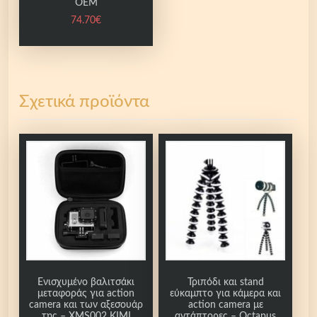
OEM
74.70
€
Σχετικά προϊόντα
Ενισχυμένο βαλιτσάκι
Τριπόδι και stand
μεταφοράς για action
εύκαμπτο για κάμερα και
camera και των αξεσουάρ
action camera με
της – XMS002 KIMI
αντάπτορες – Octapus