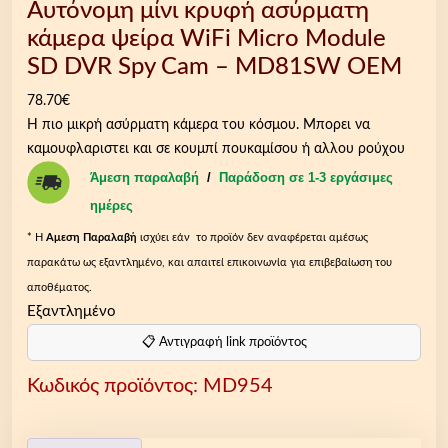
Αυτόνομη μίνι κρυφή ασύρματη
κάμερα ψείρα WiFi Micro Module
SD DVR Spy Cam – MD81SW OEM
78.70
€
Η πιο μικρή ασύρματη κάμερα του κόσμου. Μπορει να
καμουφλαριστει και σε κουμπί πουκαμίσου ή αλλου ρούχου
Άμεση παραλαβή
/
Παράδοση σε 1-3 εργάσιμες
ημέρες
* Η
Aμεση Παραλαβή
ισχύει εάν το προϊόν δεν αναφέρεται αμέσως
παρακάτω ως εξαντλημένο, και απαιτεί επικοινωνία για επιβεβαίωση του
αποθέματος.
Εξαντλημένο
📋 Αντιγραφή link προϊόντος
Κωδικός προϊόντος:
MD954