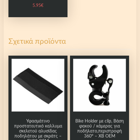
5.95
€
ω
ν
κ
α
τ
Σχετικά προϊόντα
α
τ
η
ς
π
λ
α
τ
υ
π
ο
Υφασμάτινο
Bike Holder με clip, Βάση
προστατευτικό καλλυμα
φακού / κάμερας για
δ
σκελετού αλυσίδας
ποδήλατο,περιστροφή
ί
ποδηλάτου με σκράτς –
360° – XB OEM