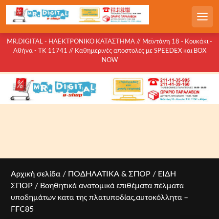
S
k
Men
i
p
MR.DIGITAL - ΗΛΕΚΤΡΟΝΙΚΟ ΚΑΤΑΣΤΗΜΑ // Μεϊντάνη 18 - Κουκάκι -
Αθήνα - ΤΚ 11741 // Καθημερινές αποστολές με SPEEDEX και BOX
t
NOW
o
c
o
n
t
e
n
t
Αρχική σελίδα
/
ΠΟΔΗΛΑΤΙΚΑ & ΣΠΟΡ
/
ΕΙΔΗ
ΣΠΟΡ
/ Βοηθητικά ανατομικά επιθέματα πέλματα
υποδημάτων κατα της πλατυποδίας,αυτοκόλλητα –
FFC85