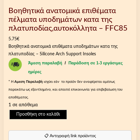
Βοηθητικά ανατομικά επιθέματα
πέλματα υποδημάτων κατα της
πλατυποδίας,αυτοκόλλητα – FFC85
5.75
€
Βοηθητικά ανατομικά επιθέματα υποδημάτων κατα της
πλατυποδίας – Silicone Arch Support Insoles
Άμεση παραλαβή
/
Παράδοση σε 1-3 εργάσιμες
ημέρες
* Η
Aμεση Παραλαβή
ισχύει εάν το προϊόν δεν αναφέρεται αμέσως
παρακάτω ως εξαντλημένο, και απαιτεί επικοινωνία για επιβεβαίωση του
αποθέματος.
1 σε απόθεμα
Β
Προσθήκη στο καλάθι
ο
η
θ
📋 Αντιγραφή link προϊόντος