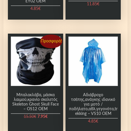
EY02 OEM
α
11.85
€
ς
4.85
€
,
α
υ
τ
Προσφορά!
ο
κ
ό
λ
λ
η
τ
α
Μπαλακλάβα, μάσκα
Αδιάβροχο
λαιμού,κρανίο σκελετός
τσέπης,ανάγκης ιδανικό
-
Skeleton Ghost Skull Face
για μοτό /
F
– OS12 OEM
ποδήλατο,αθλ.γεγονότα,tr
ekking – VS10 OEM
F
O
Η
15.50
€
7.95
€
C
4.85
€
r
τ
i
ρ
8