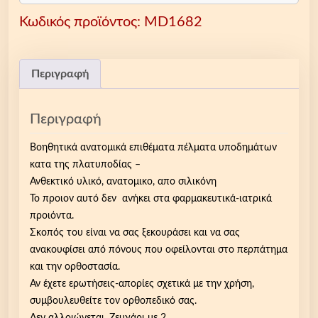
η
Κωδικός προϊόντος:
MD1682
τ
ι
κ
ά
Περιγραφή
α
ν
Περιγραφή
α
τ
Βοηθητικά ανατομικά επιθέματα πέλματα υποδημάτων
ο
κατα της πλατυποδίας –
μ
Ανθεκτικό υλικό, ανατομικο, απο σιλικόνη
ι
Το προιον αυτό δεν ανήκει στα φαρμακευτικά-ιατρικά
κ
προιόντα.
ά
Σκοπός του είναι να σας ξεκουράσει και να σας
ε
ανακουφίσει από πόνους που οφείλονται στο περπάτημα
π
και την ορθοστασία.
ι
Αν έχετε ερωτήσεις-απορίες σχετικά με την χρήση,
θ
συμβουλευθείτε τον ορθοπεδικό σας.
έ