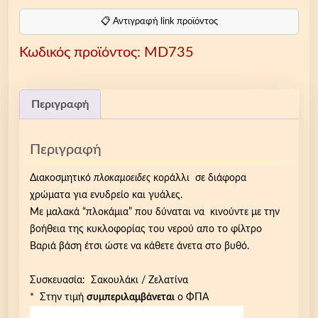
α
κ
📋 Αντιγραφή link προϊόντος
ο
Κωδικός προϊόντος:
MD735
σ
μ
η
τ
Περιγραφή
ι
κ
Περιγραφή
ό
π
Διακοσμητικό
πλοκαμοειδες
κοράλλι σε διάφορα
λ
χρώματα για ενυδρείο και γυάλες.
ο
Με μαλακά “πλοκάμια” που δύναται να κινούντε με την
κ
βοήθεια της κυκλοφορίας του νερού απο το φίλτρο
α
Βαριά βάση έτσι ώστε να κάθετε άνετα στο βυθό.
μ
ο
Συσκευασία: Σακουλάκι / Ζελατίνα
ε
* Στην τιμή
συμπεριλαμβάνεται
ο ΦΠΑ
ι