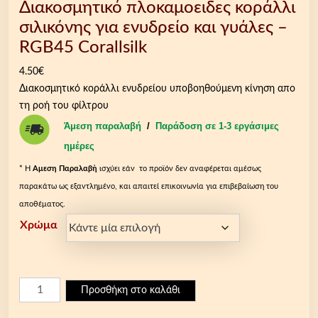
Διακοσμητικό πλοκαμοειδες κοράλλι
σιλικόνης για ενυδρείο και γυάλες –
RGB45 Corallsilk
4.50
€
Διακοσμητικό κοράλλι ενυδρείου υποβοηθούμενη κίνηση απο
τη ροή του φίλτρου
Άμεση παραλαβή
/
Παράδοση σε 1-3 εργάσιμες
ημέρες
* Η
Aμεση Παραλαβή
ισχύει εάν το προϊόν δεν αναφέρεται αμέσως
παρακάτω ως εξαντλημένο, και απαιτεί επικοινωνία για επιβεβαίωση του
αποθέματος.
Χρώμα
Δ
Προσθήκη στο καλάθι
ι