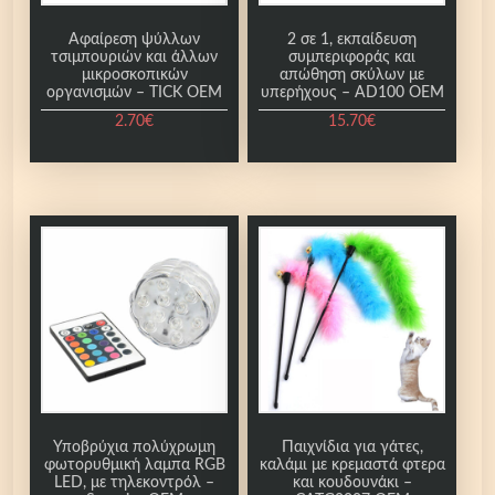
ο
σ
Αφαίρεση ψύλλων
2 σε 1, εκπαίδευση
τσιμπουριών και άλλων
συμπεριφοράς και
ό
μικροσκοπικών
απώθηση σκύλων με
τ
οργανισμών – TICK OEM
υπερήχους – AD100 OEM
η
2.70
€
15.70
€
τ
α
Υποβρύχια πολύχρωμη
Παιχνίδια για γάτες,
φωτορυθμική λαμπα RGB
καλάμι με κρεμαστά φτερα
LED, με τηλεκοντρόλ –
και κουδουνάκι –