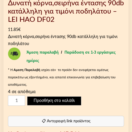
Δυνατή κόρνα,σειρήνα έντασης 90db
κατάλληλη για τιμόνι ποδηλάτου –
LEI HAO DF02
11.85
€
Δυνατή κόρνα,σειρήνα έντασης 90db κατάλληλη για τιμόνι
ποδηλάτου
Άμεση παραλαβή
/
Παράδοση σε 1-3 εργάσιμες
ημέρες
* Η
Aμεση Παραλαβή
ισχύει εάν το προϊόν δεν αναφέρεται αμέσως
παρακάτω ως εξαντλημένο, και απαιτεί επικοινωνία για επιβεβαίωση του
αποθέματος.
4 σε απόθεμα
Δ
Προσθήκη στο καλάθι
υ
ν
α
📋 Αντιγραφή link προϊόντος
τ