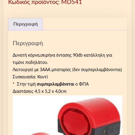
Κωδικός προϊόντος:
MD541
ή
κ
ό
ρ
Περιγραφή
ν
α
Περιγραφή
,
σ
Δυνατή κόρνα,σειρήνα έντασης 90db κατάλληλη για
ε
τιμόνι ποδηλάτου.
ι
Λειτουργεί με 3ΑΑΑ μπαταρίες (δεν συμπεριλαμβάνονται)
ρ
Συσκευασία: Κουτί
ή
* Στην τιμή
συμπεριλαμβάνεται
ο ΦΠΑ
ν
Διαστάσεις 4,5 x 5,2 x 4,0cm
α
έ
ν
τ
α
σ