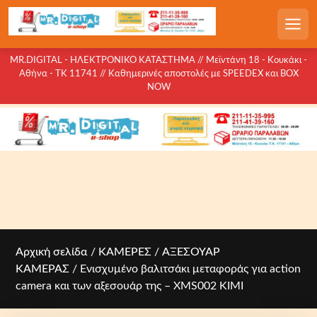
S
k
Men
i
p
MR.DIGITAL - ΗΛΕΚΤΡΟΝΙΚΟ ΚΑΤΑΣΤΗΜΑ // Μεϊντάνη 18 - Κουκάκι -
Αθήνα - ΤΚ 11741 // Καθημερινές αποστολές με SPEEDEX και BOX
t
NOW
o
c
o
n
t
e
n
t
Αρχική σελίδα
/
ΚΑΜΕΡΕΣ
/
ΑΞΕΣΟΥΑΡ
ΚΑΜΕΡΑΣ
/ Ενισχυμένο βαλιτσάκι μεταφοράς για action
camera και των αξεσουάρ της – XMS002 KIMI