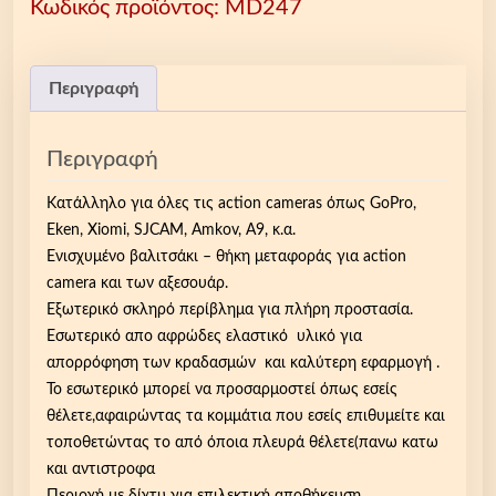
Κωδικός προϊόντος:
MD247
υ
μ
έ
ν
Περιγραφή
ο
β
Περιγραφή
α
λ
Κατάλληλο για όλες τις action cameras όπως GoPro,
ι
Eken, Xiomi, SJCAM, Amkov, Α9, κ.α.
τ
Ενισχυμένο βαλιτσάκι – θήκη μεταφοράς για action
σ
camera και των αξεσουάρ.
ά
Εξωτερικό σκληρό περίβλημα για πλήρη προστασία.
κ
Εσωτερικό απο αφρώδες ελαστικό υλικό για
ι
απορρόφηση των κραδασμών και καλύτερη εφαρμογή .
μ
Το εσωτερικό μπορεί να προσαρμοστεί όπως εσείς
ε
θέλετε,αφαιρώντας τα κομμάτια που εσείς επιθυμείτε και
τ
τοποθετώντας το από όποια πλευρά θέλετε(πανω κατω
α
και αντιστροφα
φ