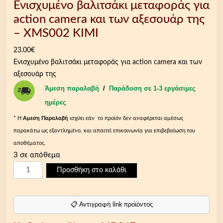
Ενισχυμένο βαλιτσάκι μεταφοράς για
action camera και των αξεσουάρ της
– XMS002 KIMI
23.00
€
Ενισχυμένο βαλιτσάκι μεταφοράς για action camera και των
αξεσουάρ της
Άμεση παραλαβή
/
Παράδοση σε 1-3 εργάσιμες
ημέρες
* Η
Aμεση Παραλαβή
ισχύει εάν το προϊόν δεν αναφέρεται αμέσως
παρακάτω ως εξαντλημένο, και απαιτεί επικοινωνία για επιβεβαίωση του
αποθέματος.
3 σε απόθεμα
Ε
Προσθήκη στο καλάθι
ν
ι
σ
📋 Αντιγραφή link προϊόντος
χ