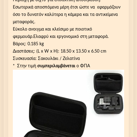
Περιοχή με δίχτυ για επιλεκτική αποθήκευση.
ο
Εσωτερικά αποσπόμενα μέρη έτσι ώστε να εφαρμόζουν
ρ
όσο το δυνατόν καλύτερα η κάμερα και τα αντικείμενα
ά
μεταφοράς.
ς
Εύκολο ανοιγμα και κλείσιμο με ποιοτικό
γ
φερμουάρ.Ελαφρύ και εργονομικό στη μεταφορά.
ι
Βάρος: 0.185 kg
α
Διαστάσεις: (L x W x H): 18.50 x 13.50 x 6.50 cm
a
Συσκευασία: Σακουλάκι / Ζελατίνα
c
* Στην τιμή
συμπεριλαμβάνεται
ο ΦΠΑ
t
i
o
n
c
a
m
e
r
a