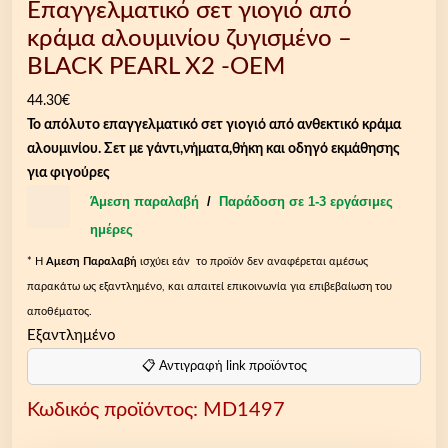
Επαγγελματικό σετ γιογιό από
κράμα αλουμινίου ζυγισμένο –
BLACK PEARL X2 -OEM
44.30
€
Το απόλυτο επαγγελματικό σετ γιογιό από ανθεκτικό κράμα
αλουμινίου. Σετ με γάντι,νήματα,θήκη και οδηγό εκμάθησης
για φιγούρες
Άμεση παραλαβή
/
Παράδοση σε 1-3 εργάσιμες
ημέρες
* Η
Aμεση Παραλαβή
ισχύει εάν το προϊόν δεν αναφέρεται αμέσως
παρακάτω ως εξαντλημένο, και απαιτεί επικοινωνία για επιβεβαίωση του
αποθέματος.
Εξαντλημένο
📋 Αντιγραφή link προϊόντος
Κωδικός προϊόντος:
MD1497