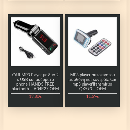
υ
τ
ό
τ
ο
π
ρ
ο
ϊ
ό
ν
CAR MP3 Player με δυο 2
MP3 player αυτοκινήτου
x USB και ασύρματο
με οθόνη και κοντρόλ. Car
έ
phone HANDS FREE
mp3 playerTransmitter
χ
bluetooth – A04R27 OEM
QX593 – OEM
ε
19.80
€
11.69
€
ι
π
ο
λ
λ