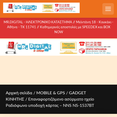
S
k
Men
i
p
MR.DIGITAL - ΗΛΕΚΤΡΟΝΙΚΟ ΚΑΤΑΣΤΗΜΑ // Μεϊντάνη 18 - Κουκάκι -
Αθήνα - ΤΚ 11741 // Καθημερινές αποστολές με SPEEDEX και BOX
t
NOW
o
c
o
n
t
e
n
t
Αρχική σελίδα
/
MOBILE & GPS
/
GADGET
ΚΙΝΗΤΗΣ
/ Επαναφορτιζόμενο ασύρματο ηχείο
Ραδιόφωνο υποδοχή κάρτας – NNS NS-1537BT