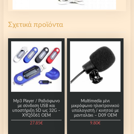
Σχετικά προϊόντα
Mp3 Player / Ραδιόφωνο
Multimedia μίνι
με σύνδεση USB και
μικρόφωνο ηλεκτρονικού
υποστήριξη SD ως 32G –
υπολογιστή / κινητού με
XYQ5061 OEM
μανταλάκι – D09 OEM
27.85
€
9.80
€
Α