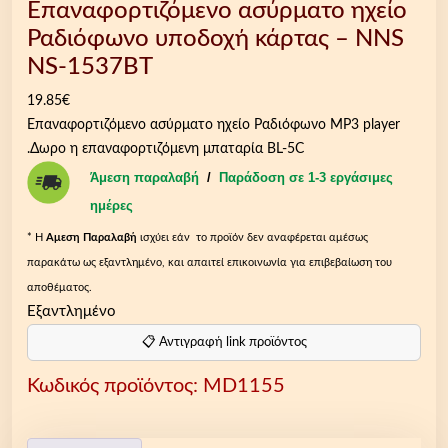
Επαναφορτιζόμενο ασύρματο ηχείο
Ραδιόφωνο υποδοχή κάρτας – NNS
NS-1537BT
19.85
€
Επαναφορτιζόμενο ασύρματο ηχείο Ραδιόφωνο MP3 player
.Δωρο η επαναφορτιζόμενη μπαταρία BL-5C
Άμεση παραλαβή
/
Παράδοση σε 1-3 εργάσιμες
ημέρες
* Η
Aμεση Παραλαβή
ισχύει εάν το προϊόν δεν αναφέρεται αμέσως
παρακάτω ως εξαντλημένο, και απαιτεί επικοινωνία για επιβεβαίωση του
αποθέματος.
Εξαντλημένο
📋 Αντιγραφή link προϊόντος
Κωδικός προϊόντος:
MD1155