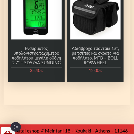
π
ρ
ο
ϊ
ό
ν
Ενσύρματος
Αδιάβροχο τσαντάκι Σετ,
έ
υπολογιστής,ταχύμετρο
με τσέπες και σκρατς για
χ
ποδηλάτου μεγάλη οθόνη
ποδήλατο, ΜΤΒ – BOLL
2.7” – SD576Α SUNDING
ROSWHEEL
ε
35.40
€
12.00
€
ι
π
ο
λ
λ
α
π
λ
(0)
έ
Mr. Digital eshop // Meintani 18 - Koukaki - Athens - 11146 -