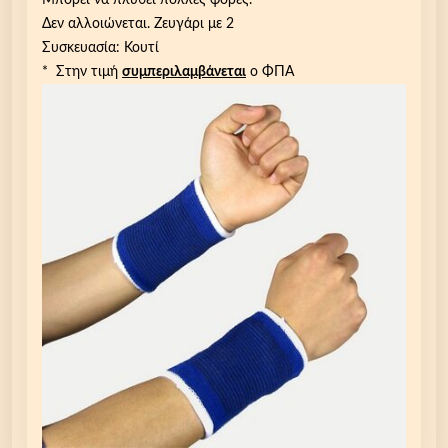
Μπορεί να πλυθεί πολλές φορές.
ι
Δεν αλλοιώνεται. Ζευγάρι με 2
ο
Συσκευασία: Κουτί
υ
* Στην τιμή
συμπεριλαμβάνεται
ο ΦΠΑ
π
ο
σ
τ
ή
ρ
ι
ξ
η
ς
/
π
ί
ε
σ
η