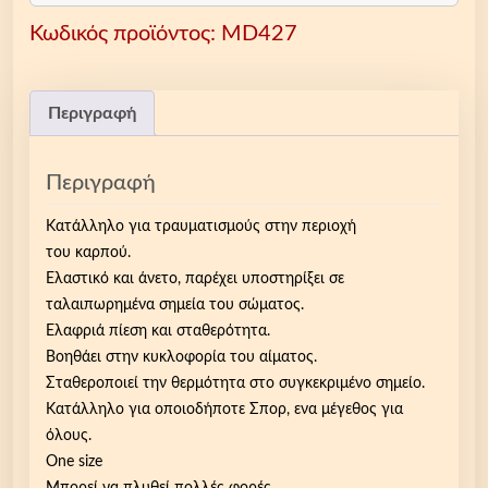
τ
Κωδικός προϊόντος:
MD427
ι
κ
ό
ζ
Περιγραφή
ε
υ
Περιγραφή
γ
ά
Κατάλληλο για τραυματισμούς στην περιοχή
ρ
του καρπού.
ι
Ελαστικό και άνετο, παρέχει υποστηρίξει σε
π
ταλαιπωρημένα σημεία του σώματος.
ε
Ελαφριά πίεση και σταθερότητα.
ρ
Βοηθάει στην κυκλοφορία του αίματος.
ι
Σταθεροποιεί την θερμότητα στο συγκεκριμένο σημείο.
κ
Κατάλληλο για οποιοδήποτε Σπορ, ενα μέγεθος για
ά
όλους.
ρ
One size
π