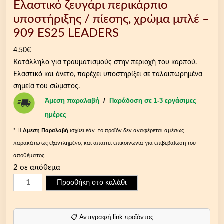
Ελαστικό ζευγάρι περικάρπιο
υποστήριξης / πίεσης, χρώμα μπλέ –
909 ES25 LEADERS
4.50
€
Κατάλληλο για τραυματισμούς στην περιοχή του καρπού.
Ελαστικό και άνετο, παρέχει υποστηρίξει σε ταλαιπωρημένα
σημεία του σώματος.
Άμεση παραλαβή
/
Παράδοση σε 1-3 εργάσιμες
ημέρες
* Η
Aμεση Παραλαβή
ισχύει εάν το προϊόν δεν αναφέρεται αμέσως
παρακάτω ως εξαντλημένο, και απαιτεί επικοινωνία για επιβεβαίωση του
αποθέματος.
2 σε απόθεμα
Ε
Προσθήκη στο καλάθι
λ
α
σ
📋 Αντιγραφή link προϊόντος