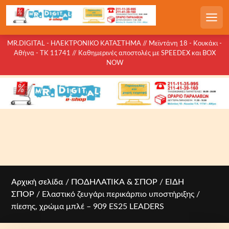
S
k
Men
i
p
MR.DIGITAL - ΗΛΕΚΤΡΟΝΙΚΟ ΚΑΤΑΣΤΗΜΑ // Μεϊντάνη 18 - Κουκάκι -
Αθήνα - ΤΚ 11741 // Καθημερινές αποστολές με SPEEDEX και BOX
t
NOW
o
c
o
n
t
e
n
t
Αρχική σελίδα
/
ΠΟΔΗΛΑΤΙΚΑ & ΣΠΟΡ
/
ΕΙΔΗ
ΣΠΟΡ
/ Ελαστικό ζευγάρι περικάρπιο υποστήριξης /
πίεσης, χρώμα μπλέ – 909 ES25 LEADERS