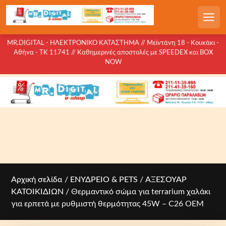
S
k
Men
i
p
MR.DIGITAL - ΗΛΕΚΤΡΟΝΙΚΟ ΚΑΤΑΣΤΗΜΑ // Μεϊντάνη 18 - Κουκάκι -
Αθήνα - ΤΚ 11741 // Καθημερινές αποστολές με SPEEDEX και BOX
t
NOW
o
c
o
n
t
e
n
t
Αρχική σελίδα
/
ΕΝΥΔΡΕΙΟ & PETS
/
ΑΞΕΣΟΥΑΡ
ΚΑΤΟΙΚΙΔΙΩΝ
/ Θερμαντικό σώμα για terrarium χαλάκι
για ερπετά με ρυθμιστή θερμότητας 45W – C26 OEM