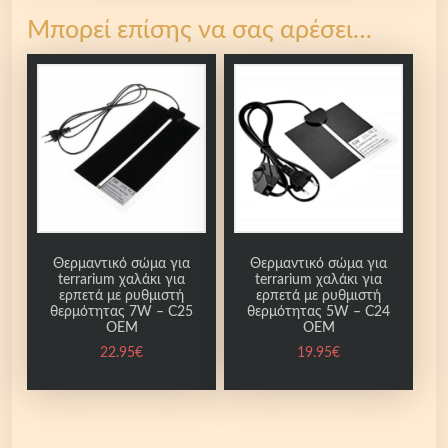
Μπορεί επίσης να σας αρέσει…
Θερμαντικό σώμα για
Θερμαντικό σώμα για
terrarium χαλάκι για
terrarium χαλάκι για
ερπετά με ρυθμιστή
ερπετά με ρυθμιστή
θερμότητας 5W – C24
θερμότητας 7W – C25
OEM
OEM
19.95
€
22.95
€