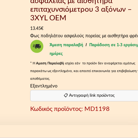
ασφαλείας με αισθητήρα
επιταχυνσιόμετρου 3 αξόνων –
3XYL OEM
13.45
€
Φως ποδηλάτου ασφαλούς πορείας με αισθητήρα φρέ
Άμεση παραλαβή
/
Παράδοση σε 1-3 εργάσι
ημέρες
* Η
Aμεση Παραλαβή
ισχύει εάν το προϊόν δεν αναφέρεται αμέσως
παρακάτω ως εξαντλημένο, και απαιτεί επικοινωνία για επιβεβαίωση 
αποθέματος.
Εξαντλημένο
📋 Αντιγραφή link προϊόντος
Κωδικός προϊόντος:
MD1198