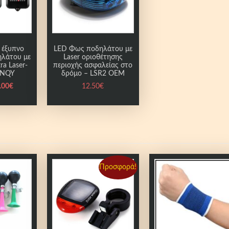
 έξυπνο
LED Φως ποδηλάτου με
ηλάτου με
Laser οριοθέτησης
ra Laser-
περιοχής ασφαλείας στο
 NQY
δρόμο – LSR2 OEM
Η
.00
€
12.50
€
τ
ρ
έ
χ
ο
υ
σ
Προσφορά!
α
τ
ι
μ
ή
ε