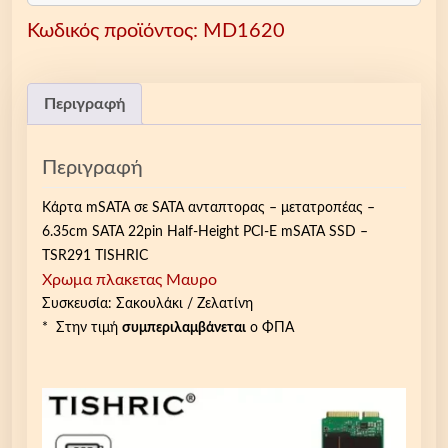
α
Κωδικός προϊόντος:
MD1620
μ
ε
τ
α
Περιγραφή
τ
ρ
Περιγραφή
ο
π
Κάρτα mSATA σε SATA ανταπτορας – μετατροπέας –
έ
6.35cm SATA 22pin Half-Height PCI-E mSATA SSD –
α
TSR291 TISHRIC
ς
Χρωμα πλακετας Μαυρο
m
Συσκευσία: Σακουλάκι / Ζελατίνη
S
* Στην τιμή
συμπεριλαμβάνεται
ο ΦΠΑ
A
T
A
σ
ε