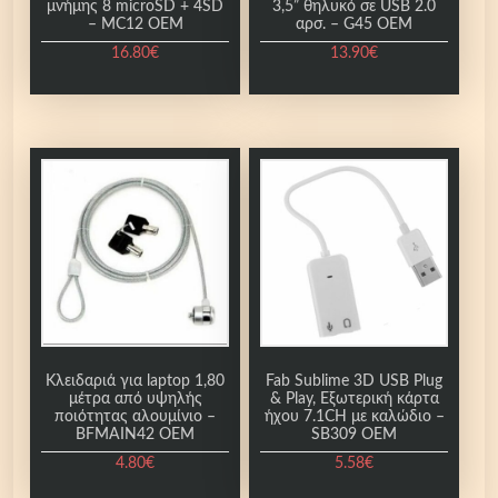
μνήμης 8 microSD + 4SD
3,5” θηλυκό σε USB 2.0
α
– MC12 OEM
αρσ. – G45 OEM
16.80
€
13.90
€
Κλειδαριά για laptop 1,80
Fab Sublime 3D USB Plug
μέτρα από υψηλής
& Play, Εξωτερική κάρτα
ποιότητας αλουμίνιο –
ήχου 7.1CH με καλώδιο –
BFMAIN42 OEM
SB309 OEM
4.80
€
5.58
€