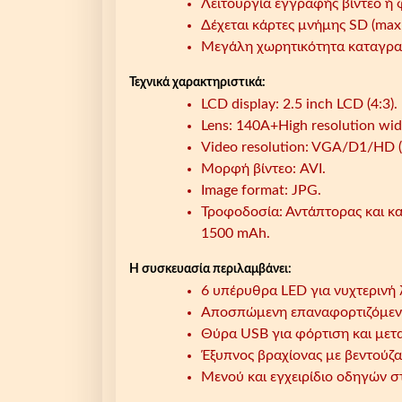
Λειτουργία εγγραφής βίντεο ή
Δέχεται κάρτες μνήμης SD (max
Μεγάλη χωρητικότητα καταγραφ
Τεχνικά χαρακτηριστικά:
LCD display: 2.5 inch LCD (4:3).
Lens: 140A+High resolution wide
Video resolution: VGA/D1/HD 
Μορφή βίντεο: AVI.
Image format: JPG.
Τροφοδοσία: Αντάπτορας και κ
1500 mAh.
Η συσκευασία περιλαμβάνει:
6 υπέρυθρα LED για νυχτερινή
Αποσπώμενη επαναφορτιζόμενη
Θύρα USB για φόρτιση και μετ
Έξυπνος βραχίονας με βεντούζα
Μενού και εγχειρίδιο οδηγών 