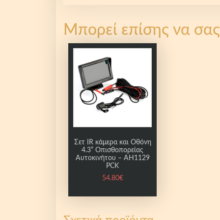
Μπορεί επίσης να σας
Σετ IR κάμερα και Οθόνη
4.3” Οπισθοπορείας
Αυτοκινήτου – AH1129
PCK
54.80
€