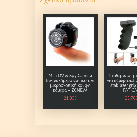
Σχετικά προϊόντα
Mini DV & Spy Camera
Σταθεροποιητή
Βιντεοκάμερα Camcorder
για κάμερα,act
μικροσκοπική κρυφή
stabilazer gri
κάμερα – ZCNEW
FAT C
21.80
€
23.70