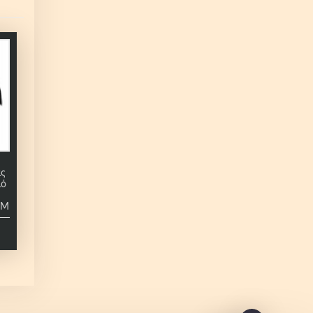
ας
μό
EM