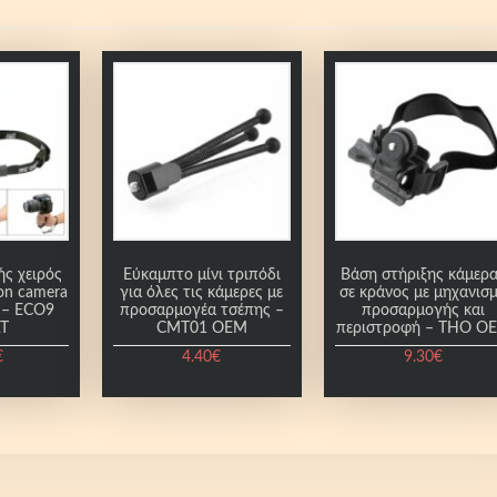
ς χειρός
Εύκαμπτο μίνι τριπόδι
Βάση στήριξης κάμερ
ion camera
για όλες τις κάμερες με
σε κράνος με μηχανισ
p – ECO9
προσαρμογέα τσέπης –
προσαρμογής και
AT
CMT01 OEM
περιστροφή – THO O
€
4.40
€
9.30
€