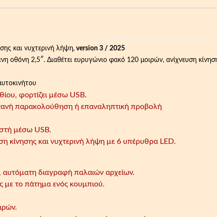
2
ι
ο
4
:
κ
.
1
ι
0
7
ν
0
.
σης και νυχτερινή λήψη,
version 3 / 2025
ή
€
2
η οθόνη 2,5″. Διαθέτει ευρυγώνιο φακό 120 μοιρών, ανίχνευση κίνησ
τ
.
0
ο
€
αυτοκινήτου
υ
.
θίου, φορτίζει μέσω USB.
μ
ντανή παρακολούθηση ή επαναληπτική προβολή
ε
L
στή μέσω USB.
C
η κίνησης και νυχτερινή λήψη με 6 υπέρυθρα LED.
D
2
.
 αυτόματη διαγραφή παλαιών αρχείων.
5
 με το πάτημα ενός κουμπιού.
'
'
ιρών.