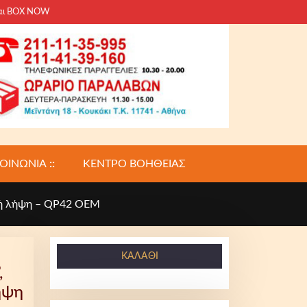
και BOX NOW
ΚΟΙΝΩΝΙΑ
::
ΚΕΝΤΡΟ ΒΟΗΘΕΙΑΣ
ινή λήψη – QP42 OEM
ΚΑΛΆΘΙ
,
ήψη