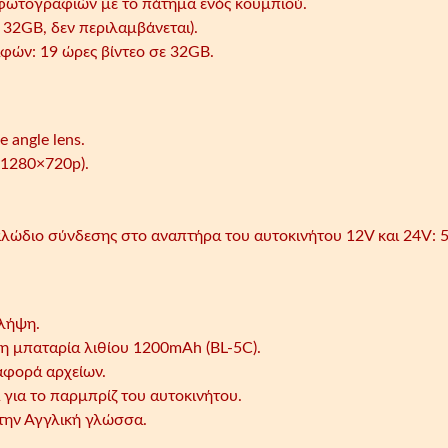
,
 φωτογραφιών με το πάτημα ενός κουμπιού.
Α
 32GB, δεν περιλαμβάνεται).
ν
ών: 19 ώρες βίντεο σε 32GB.
ί
χ
ν
 angle lens.
ε
(1280×720p).
υ
σ
η
αλώδιο σύνδεσης στο αναπτήρα του αυτοκινήτου 12V και 24V: 
Κ
ί
ν
η
 λήψη.
σ
 μπαταρία λιθίου 1200mAh (BL-5C).
η
αφορά αρχείων.
ς
 για το παρμπρίζ του αυτοκινήτου.
Ν
στην Αγγλική γλώσσα.
υ