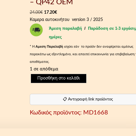
– QP42 OEM
O
Η
24.00
€
17.20
€
r
τ
Καμερα αυτοκινήτου version 3 / 2025
i
ρ
Άμεση παραλαβή
/
Παράδοση σε 1-3 εργάσι
g
έ
ημέρες
i
χ
* Η
Aμεση Παραλαβή
ισχύει εάν το προϊόν δεν αναφέρεται αμέσως
n
ο
παρακάτω ως εξαντλημένο, και απαιτεί επικοινωνία για επιβεβαίωση 
a
υ
αποθέματος.
l
σ
1 σε απόθεμα
p
α
Κ
r
τ
Προσθήκη στο καλάθι
ά
i
ι
μ
c
μ
ε
e
ή
📋 Αντιγραφή link προϊόντος
ρ
w
ε
Κωδικός προϊόντος:
MD1668
α
a
ί
Α
s
ν
υ
:
α
τ