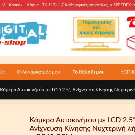
 - Κουκάκι - Αθήνα - ΤΚ 11741 // Καθημερινές αποστολές με SPEEDEX 
ές
Ο Λογαριασμός μου
Το Καλάθι μου
::
ΕΠΙ
 Κάμερα Αυτοκινήτου με LCD 2.5”, Ανίχνευση Κίνησης Νυχτερ
Κάμερα Αυτοκινήτου με LCD 2.5”
Ανίχνευση Κίνησης Νυχτερινή λ