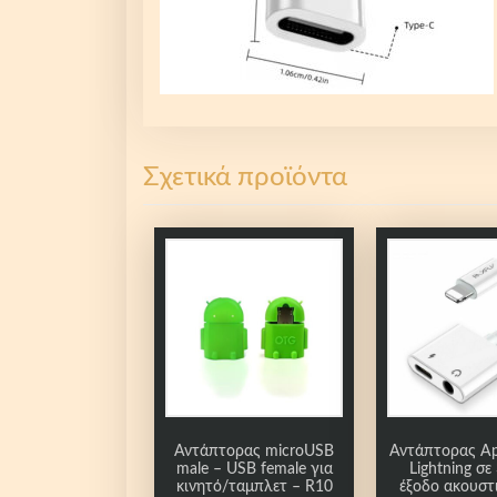
Σχετικά προϊόντα
Αντάπτορας microUSB
Αντάπτορας App
male – USB female για
Lightning σ
κινητό/ταμπλετ – R10
έξοδο ακουστ