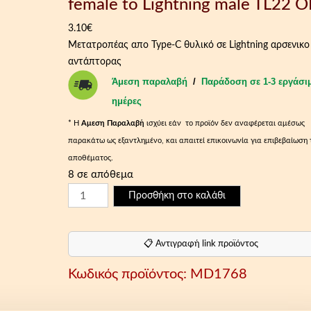
female to Lightning male TL22 
3.10
€
Μετατροπέας απο Type-C θυλικό σε Lightning αρσενικο
αντάπτορας
Άμεση παραλαβή
/
Παράδοση σε 1-3 εργάσι
ημέρες
* Η
Aμεση Παραλαβή
ισχύει εάν το προϊόν δεν αναφέρεται αμέσως
παρακάτω ως εξαντλημένο, και απαιτεί επικοινωνία για επιβεβαίωση 
αποθέματος.
8 σε απόθεμα
Μ
Προσθήκη στο καλάθι
ε
τ
α
📋 Αντιγραφή link προϊόντος
τ
Κωδικός προϊόντος:
MD1768
ρ
ο
π