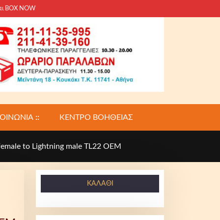
και BOX NOW
ΚΟΙΝΩΝΙΑ
::
ΚΕΝΤΡΟ ΒΟΗΘΕΙΑΣ
emale to Lightning male TL22 OEM
ΚΑΛΆΘΙ