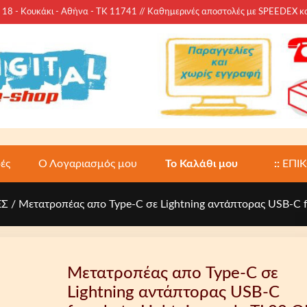
 - Κουκάκι - Αθήνα - ΤΚ 11741 // Καθημερινές αποστολές με SPEEDEX 
ές
Ο Λογαριασμός μου
Το Καλάθι μου
::
ΕΠΙ
ΕΣ
/ Μετατροπέας απο Type-C σε Lightning αντάπτορας USB-C f
Μετατροπέας απο Type-C σε
Lightning αντάπτορας USB-C