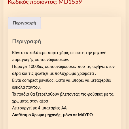
Κωδικός προϊόντος:
MD1559
ή
s
ν
Μ
:
α
η
2
ι
χ
Περιγραφή
3
:
α
.
1
ν
0
9
Περιγραφή
ή
0
.
σ
€
8
Κάντε τα καλύτερα παρτι χάρις σε αυτη την μηχανή
α
.
5
παραγωγής σαπουνόφουσκων.
π
€
Παράγει 1000δες σαπουνόφουσκες που τις αφήνει στον
ο
.
αέρα και τις φωτίζει με πολύχρωμα χρώματα .
υ
Ειναι compact μεγεθος, ωστε να μπορει να μεταφερθει
ν
ευκολα παντου.
ό
Τα παιδιά θα ξετρελαθούν βλέποντας τις φούσκες με τα
φ
χρωματα στον αέρα
ο
Λειτουργεί με 4 μπαταρίες ΑΑ
υ
Διαθέσιμο Χρωμα μηχανής , μόνο σε ΜΑΥΡΟ
σ
κ