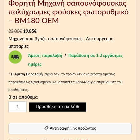
Φορητή Μηχανή σαπουνόφουσκας
πολύχρωμες φούσκες φωτορυθμικό
– BM180 OEM
O
Η
23.00
€
19.85
€
r
τ
Μηχανή που βγάζει σαπουνόφουσκες . Λειτουργει με
i
ρ
μπαταρίες
g
έ
Άμεση παραλαβή
/
Παράδοση σε 1-3 εργάσιμες
i
χ
ημέρες
n
ο
* Η
Aμεση Παραλαβή
ισχύει εάν το προϊόν δεν αναφέρεται αμέσως
a
υ
παρακάτω ως εξαντλημένο, και απαιτεί επικοινωνία για επιβεβαίωση του
l
σ
αποθέματος.
p
α
3 σε απόθεμα
r
τ
Φ
i
ι
Προσθήκη στο καλάθι
ο
c
μ
ρ
e
ή
η
w
ε
📋 Αντιγραφή link προϊόντος
τ
a
ί