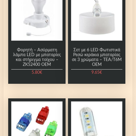
Φορητή – Ασύρματη
Σετ με 6 LED Φωτιστικά
λάμπα LED με μπαταρίες
Ρεσώ κεράκια μπαταρίας
και στήριγμα τοίχου –
σε 3 χρώματα – ΤΕΑ/Τ6Μ
ZK52400 OEM
ΟΕΜ
5.80
€
9.65
€