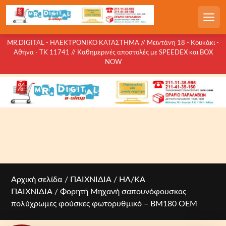
S
k
Men
i
p
MR.DIGITAL - ΗΛΕΚΤΡΟΝΙΚΟ ΚΑΤΑΣΤΗΜΑ // Μεϊντάνη 18 - Κουκάκι -
Αθήνα - ΤΚ 11741 // Καθημερινές αποστολές με SPEEDEX και BOX
t
NOW
o
c
o
n
t
e
n
t
Αρχική σελίδα
/
ΠΑΙΧΝΙΔΙΑ
/
ΗΛ/ΚΑ
ΠΑΙΧΝΙΔΙΑ
/ Φορητή Μηχανή σαπουνόφουσκας
πολύχρωμες φούσκες φωτορυθμικό – BM180 OEM