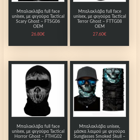
n
s
Μπαλακλάβα full face
Μπαλακλάβα full face
unisex, με φιγούρα Tactical
unisex, με φιγούρα Tactical
t
Scary Ghost – FTSG06
Terror Ghost – FTTG08
e
OEM
OEM
r
26.80
€
27.60
€
-
T
O
M
4
5
6
O
E
M
π
ο
Μπαλακλάβα full face
Μπαλακλάβα unisex,
σ
unisex, με φιγούρα Tactical
μάσκα λαιμού με φιγούρα
Horror Ghost – FTHG02
Sunglasses Smoked Skull –
ό