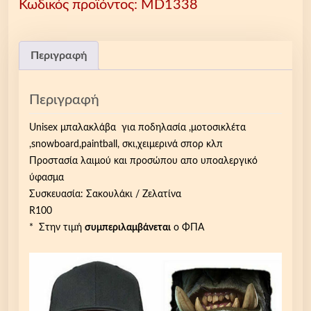
Κωδικός προϊόντος:
MD1338
κ
λ
ά
β
Περιγραφή
α
π
Περιγραφή
ο
λ
Unisex μπαλακλάβα για ποδηλασία ,μοτοσικλέτα
υ
,snowboard,paintball, σκι,χειμερινά σπορ κλπ
ε
Προστασία λαιμού και προσώπου απο υποαλεργικό
σ
ύφασμα
τ
Συσκευασία: Σακουλάκι / Ζελατίνα
ε
R100
ρ
* Στην τιμή
συμπεριλαμβάνεται
ο ΦΠΑ
ι
κ
ή
u
n