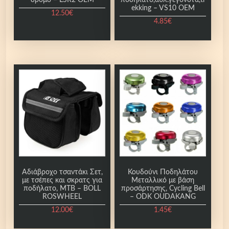
ekking – VS10 OEM
12.50
€
4.85
€
Αδιάβροχο τσαντάκι Σετ,
Κουδούνι Ποδηλάτου
με τσέπες και σκρατς για
Μεταλλικό με βάση
ποδήλατο, ΜΤΒ – BOLL
προσάρτησης, Cycling Bell
ROSWHEEL
– ODK OUDAKANG
12.00
€
1.45
€
Α