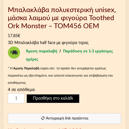
Μπαλακλάβα πολυεστερική unisex,
μάσκα λαιμού με φιγούρα Toothed
Ork Monster – TOM456 OEM
17.85
€
3D Μπαλακλάβα half face με φιγούρα τερας
Άμεση παραλαβή
/
Παράδοση σε 1-3 εργάσιμες
ημέρες
* Η
Aμεση Παραλαβή
ισχύει εάν το προϊόν δεν αναφέρεται αμέσως
παρακάτω ως εξαντλημένο, και απαιτεί επικοινωνία για επιβεβαίωση του
αποθέματος.
4 σε απόθεμα
Μ
Προσθήκη στο καλάθι
π
α
λ
📋 Αντιγραφή link προϊόντος
α