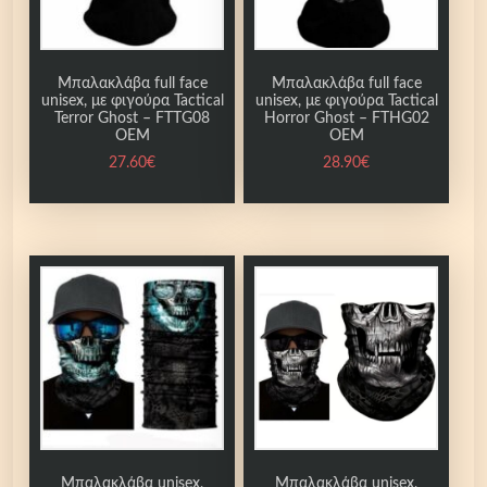
α
α
π
Μπαλακλάβα full face
Μπαλακλάβα full face
unisex, με φιγούρα Tactical
unisex, με φιγούρα Tactical
ό
Terror Ghost – FTTG08
Horror Ghost – FTHG02
κ
OEM
OEM
ό
27.60
€
28.90
€
μ
ι
κ
-
J
O
C
K
0
1
2
O
Μπαλακλάβα unisex,
Μπαλακλάβα unisex,