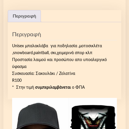
λ
ά
β
Περιγραφή
α
u
Περιγραφή
n
i
Unisex μπαλακλάβα για ποδηλασία ,μοτοσικλέτα
s
,snowboard,paintball, σκι,χειμερινά σπορ κλπ
e
Προστασία λαιμού και προσώπου απο υποαλεργικό
x
ύφασμα
,
Συσκευασία: Σακουλάκι / Ζελατίνα
μ
R100
ά
* Στην τιμή
συμπεριλαμβάνεται
ο ΦΠΑ
σ
κ
α
λ
α
ι