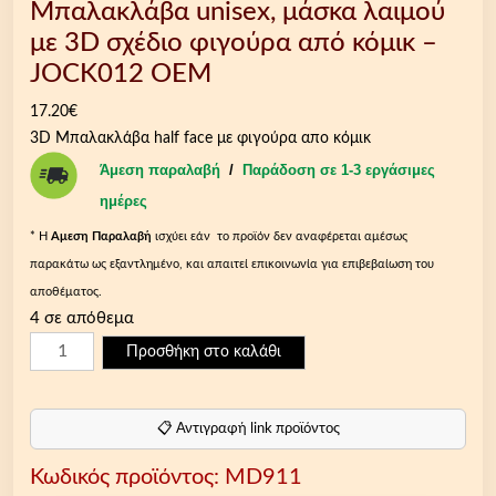
Μπαλακλάβα unisex, μάσκα λαιμού
με 3D σχέδιο φιγούρα από κόμικ –
JOCK012 OEM
17.20
€
3D Μπαλακλάβα half face με φιγούρα απο κόμικ
Άμεση παραλαβή
/
Παράδοση σε 1-3 εργάσιμες
ημέρες
* Η
Aμεση Παραλαβή
ισχύει εάν το προϊόν δεν αναφέρεται αμέσως
παρακάτω ως εξαντλημένο, και απαιτεί επικοινωνία για επιβεβαίωση του
αποθέματος.
4 σε απόθεμα
Μ
Προσθήκη στο καλάθι
π
α
λ
📋 Αντιγραφή link προϊόντος
α
Κωδικός προϊόντος:
MD911
κ