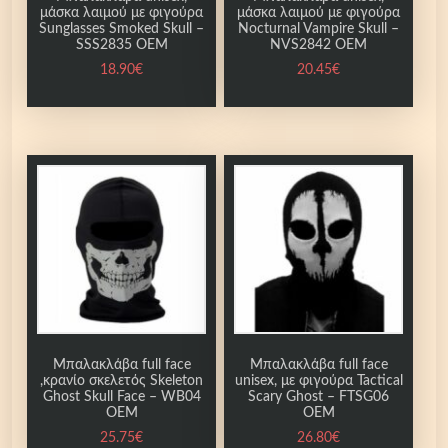
E
μάσκα λαιμού με φιγούρα
μάσκα λαιμού με φιγούρα
Sunglasses Smoked Skull –
Nocturnal Vampire Skull –
M
SSS2835 OEM
NVS2842 OEM
π
18.90
€
20.45
€
ο
σ
ό
τ
η
τ
α
Μπαλακλάβα full face
Μπαλακλάβα full face
,κρανίο σκελετός Skeleton
unisex, με φιγούρα Tactical
Ghost Skull Face – WB04
Scary Ghost – FTSG06
OEM
OEM
25.75
€
26.80
€