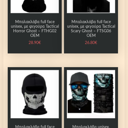
D
e
a
Μπαλακλάβα full face
Μπαλακλάβα full face
unisex, με φιγούρα Tactical
unisex, με φιγούρα Tactical
d
Horror Ghost – FTHG02
Scary Ghost – FTSG06
A
OEM
OEM
p
28.90
€
26.80
€
o
c
a
l
y
p
s
e
Z
D
A
P
Μπαλακλάβα full face
Μπαλακλάβα unisex,