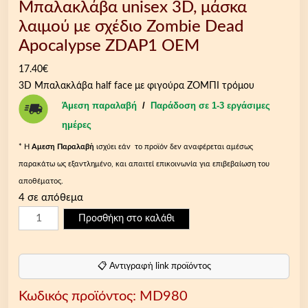
Μπαλακλάβα unisex 3D, μάσκα
λαιμού με σχέδιο Zombie Dead
Apocalypse ZDAP1 OEM
17.40
€
3D Μπαλακλάβα half face με φιγούρα ΖΟΜΠΙ τρόμου
Άμεση παραλαβή
/
Παράδοση σε 1-3 εργάσιμες
ημέρες
* Η
Aμεση Παραλαβή
ισχύει εάν το προϊόν δεν αναφέρεται αμέσως
παρακάτω ως εξαντλημένο, και απαιτεί επικοινωνία για επιβεβαίωση του
αποθέματος.
4 σε απόθεμα
Μ
Προσθήκη στο καλάθι
π
α
λ
📋 Αντιγραφή link προϊόντος
α
Κωδικός προϊόντος:
MD980
κ