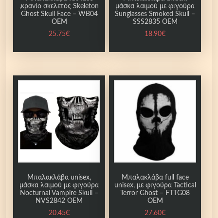
1
,κρανίο σκελετός Skeleton
μάσκα λαιμού με φιγούρα
Ghost Skull Face – WB04
Sunglasses Smoked Skull –
O
OEM
SSS2835 OEM
E
25.75
€
18.90
€
M
π
ο
σ
ό
τ
η
τ
α
Μπαλακλάβα unisex,
Μπαλακλάβα full face
μάσκα λαιμού με φιγούρα
unisex, με φιγούρα Tactical
Nocturnal Vampire Skull –
Terror Ghost – FTTG08
NVS2842 OEM
OEM
20.45
€
27.60
€