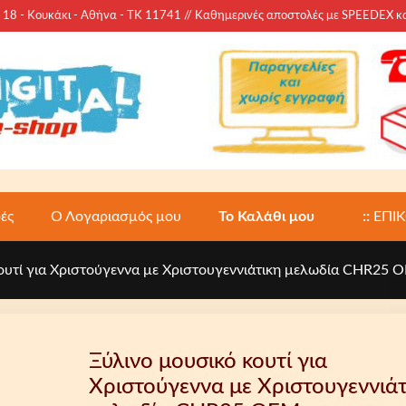
 - Κουκάκι - Αθήνα - ΤΚ 11741 // Καθημερινές αποστολές με SPEEDEX 
ές
Ο Λογαριασμός μου
Το Καλάθι μου
::
ΕΠΙ
ουτί για Χριστούγεννα με Χριστουγεννιάτικη μελωδία CHR25 
Ξύλινο μουσικό κουτί για
Χριστούγεννα με Χριστουγεννιάτ