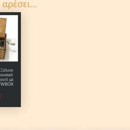
 αρέσει…
Ξύλινο
Μουσικό
κουτί με
STWBOX
€