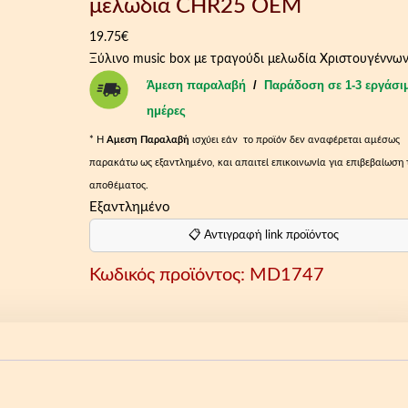
μελωδία CHR25 OEM
19.75
€
Ξύλινο music box με τραγούδι μελωδία Χριστουγέννω
Άμεση παραλαβή
/
Παράδοση σε 1-3 εργάσι
ημέρες
* Η
Aμεση Παραλαβή
ισχύει εάν το προϊόν δεν αναφέρεται αμέσως
παρακάτω ως εξαντλημένο, και απαιτεί επικοινωνία για επιβεβαίωση 
αποθέματος.
Εξαντλημένο
📋 Αντιγραφή link προϊόντος
Κωδικός προϊόντος:
MD1747