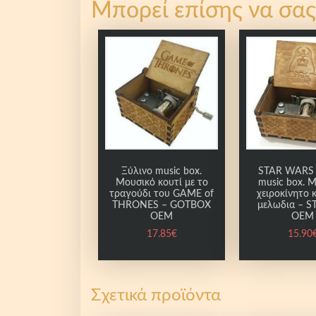
Μπορεί επίσης να σας
Ξύλινο music box.
STAR WARS 
Μουσικό κουτί με το
music box. 
τραγούδι του GΑΜΕ of
χειροκίνητο 
THRONES – GOTBOX
μελωδια – 
OEM
OEM
17.85
€
15.90
Σχετικά προϊόντα