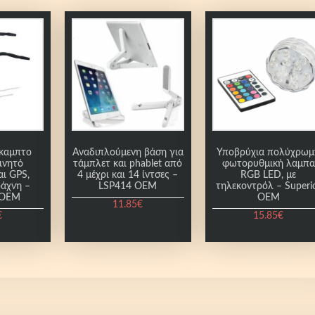
υκαμπτο
Αναδιπλούμενη βάση για
Υποβρύχια πολύχρωμ
κινητό
τάμπλετ και phablet από
φωτορυθμική λαμπα
ι GPS,
4 μέχρι και 14 ίντσες –
RGB LED, με
ράχνη –
LSP414 OEM
τηλεκοντρόλ – Superi
 ΟΕΜ
ΟΕΜ
11.85
€
€
15.85
€