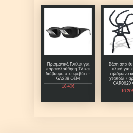
Πρισματικά Γυαλιά για
Βάση απο έ
παρακολούθηση TV και
υλικό για 
διάβασμα στο κρεβάτι –
τηλέφωνο κα
GA238 OEM
χταπόδι / α
CAR0820
18.40
€
10.20