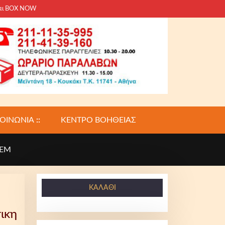
και BOX NOW
ΚΟΙΝΩΝΙΑ
::
ΚΕΝΤΡΟ ΒΟΗΘΕΙΑΣ
OEM
ΚΑΛΆΘΙ
ικη