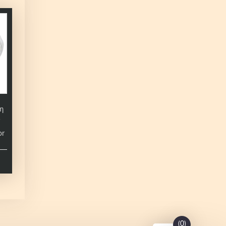
η
or
(0)