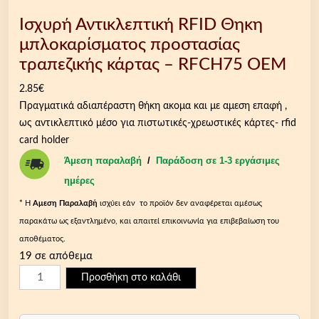
Ισχυρή Αντικλεπτική RFID Θηκη
μπλοκαρίσματος προστασίας
τραπεζικής κάρτας – RFCH75 OEM
2.85
€
Πραγματικά αδιαπέραστη θήκη ακομα και με αμεση επαφή ,
ως αντικλεπτικό μέσο για πιστωτικές-χρεωστικές κάρτες- rfid
card holder
Άμεση παραλαβή
/
Παράδοση σε 1-3 εργάσιμες
ημέρες
* Η
Aμεση Παραλαβή
ισχύει εάν το προϊόν δεν αναφέρεται αμέσως
παρακάτω ως εξαντλημένο, και απαιτεί επικοινωνία για επιβεβαίωση του
αποθέματος.
19 σε απόθεμα
Ι
Προσθήκη στο καλάθι
σ
χ