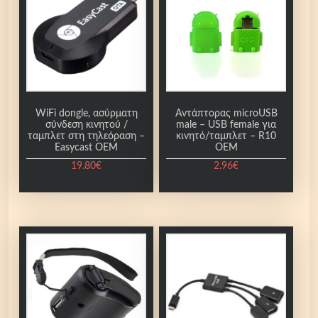
ς
κ
ά
ρ
τ
α
ς
WiFi dongle, ασύρματη
Αντάπτορας microUSB
-
σύνδεση κινητού /
male – USB female για
ταμπλετ στη τηλεόραση –
κινητό/ταμπλετ – R10
R
Easycast OEM
OEM
F
19.80
€
2.96
€
C
H
7
5
O
E
M
π
ο