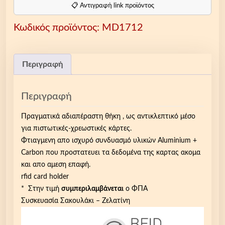
υ
📋 Αντιγραφή link προϊόντος
ρ
Κωδικός προϊόντος:
MD1712
ή
Α
ν
τ
Περιγραφή
ι
κ
Περιγραφή
λ
ε
Πραγματικά αδιαπέραστη θήκη , ως αντικλεπτικό μέσο
π
για πιστωτικές-χρεωστικές κάρτες.
τ
Φτιαγμενη απο ισχυρό συνδυασμό υλικών Aluminium +
ι
Carbon που προστατευει τα δεδομένα της καρτας ακομα
κ
και απο αμεση επαφή.
ή
rfid card holder
R
* Στην τιμή
συμπεριλαμβάνεται
ο ΦΠΑ
F
Συσκευασία Σακουλάκι – Ζελατίνη
I
D