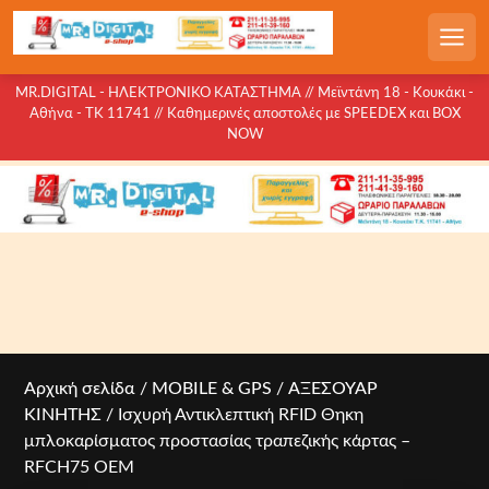
S
k
Men
i
p
MR.DIGITAL - ΗΛΕΚΤΡΟΝΙΚΟ ΚΑΤΑΣΤΗΜΑ // Μεϊντάνη 18 - Κουκάκι -
Αθήνα - ΤΚ 11741 // Καθημερινές αποστολές με SPEEDEX και BOX
t
NOW
o
c
o
n
t
e
n
t
Αρχική σελίδα
/
MOBILE & GPS
/
ΑΞΕΣΟΥΑΡ
ΚΙΝΗΤΗΣ
/ Ισχυρή Αντικλεπτική RFID Θηκη
μπλοκαρίσματος προστασίας τραπεζικής κάρτας –
RFCH75 OEM