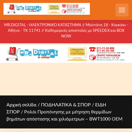
S
k
Men
i
p
MR.DIGITAL - ΗΛΕΚΤΡΟΝΙΚΟ ΚΑΤΑΣΤΗΜΑ // Μεϊντάνη 18 - Κουκάκι -
Αθήνα - ΤΚ 11741 // Καθημερινές αποστολές με SPEEDEX και BOX
t
NOW
o
c
o
n
t
e
n
t
Αρχική σελίδα
/
ΠΟΔΗΛΑΤΙΚΑ & ΣΠΟΡ
/
ΕΙΔΗ
ΣΠΟΡ
/ Ρολόι Προπόνησης με μέτρηση θερμίδων
βημάτων απόστασης και χιλιόμετρων – BWT1000 OEM