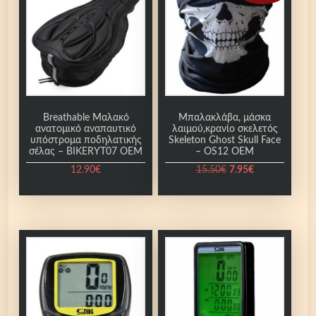
σ
ό
τ
η
τ
α
Breathable Μαλακό
Μπαλακλάβα, μάσκα
ανατομικό αναπαυτικό
λαιμού,κρανίο σκελετός
υπόστρομα ποδηλατικής
Skeleton Ghost Skull Face
σέλας – BIKERYT07 ΟΕΜ
– OS12 OEM
O
Η
12.90
€
15.50
€
7.95
€
r
τ
i
ρ
g
έ
i
χ
n
ο
a
υ
l
σ
p
α
r
τ
i
ι