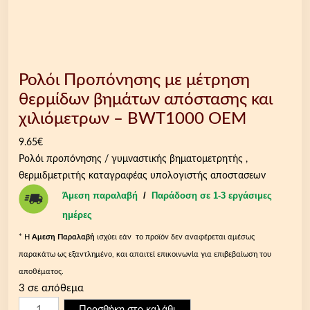
Ρολόι Προπόνησης με μέτρηση
θερμίδων βημάτων απόστασης και
χιλιόμετρων – BWT1000 OEM
9.65
€
Ρολόι προπόνησης / γυμναστικής βηματομετρητής ,
θερμιδμετριτής καταγραφέας υπολογιστής αποστασεων
Άμεση παραλαβή
/
Παράδοση σε 1-3 εργάσιμες
ημέρες
* Η
Aμεση Παραλαβή
ισχύει εάν το προϊόν δεν αναφέρεται αμέσως
παρακάτω ως εξαντλημένο, και απαιτεί επικοινωνία για επιβεβαίωση του
αποθέματος.
3 σε απόθεμα
Ρ
Προσθήκη στο καλάθι