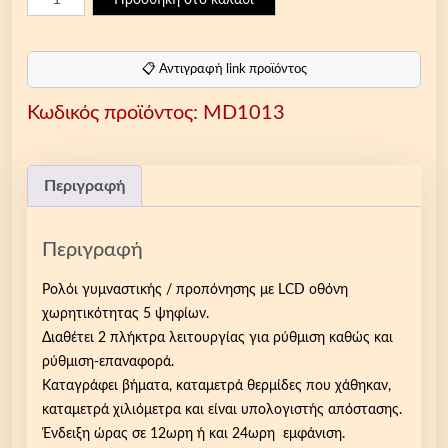
ο
λ
ό
📋 Αντιγραφή link προϊόντος
ι
Κωδικός προϊόντος:
MD1013
Π
ρ
ο
π
Περιγραφή
ό
ν
Περιγραφή
η
σ
Ρολόι γυμναστικής / προπόνησης με LCD οθόνη
η
χωρητικότητας 5 ψηφίων.
ς
Διαθέτει 2 πλήκτρα λειτουργίας για ρύθμιση καθώς και
μ
ρύθμιση-επαναφορά.
ε
Καταγράφει βήματα, καταμετρά θερμίδες που χάθηκαν,
μ
καταμετρά χιλιόμετρα και είναι υπολογιστής απόστασης.
έ
Ένδειξη ώρας σε 12ωρη ή και 24ωρη εμφάνιση.