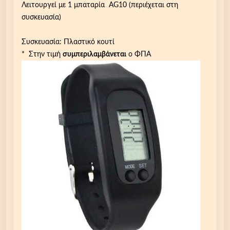
τ
Λειτουργεί με 1 μπαταρία AG10 (περιέχεται στη
ρ
συσκευασία)
η
σ
Συσκευασία: Πλαστικό κουτί
η
* Στην τιμή
συμπεριλαμβάνεται
ο ΦΠΑ
θ
ε
ρ
μ
ί
δ
ω
ν
β
η
μ
ά
τ
ω