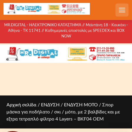
S
k
Men
i
p
MR.DIGITAL - ΗΛΕΚΤΡΟΝΙΚΟ ΚΑΤΑΣΤΗΜΑ // Μεϊντάνη 18 - Κουκάκι -
Αθήνα - ΤΚ 11741 // Καθημερινές αποστολές με SPEEDEX και BOX
t
NOW
o
c
o
n
t
e
n
t
Αρχική σελίδα
/
ΕΝΔΥΣΗ
/
ΕΝΔΥΣΗ ΜΟΤΟ
/ Σπορ
μάσκα για ποδήλατο / σκι / μότο, με 2 βαλβίδες και με
εξτρα τετραπλό φίλτρο 4 Layers – BKF04 OEM