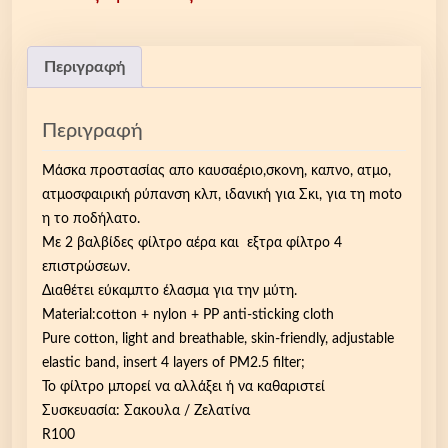
a
ί
s
ν
:
α
Περιγραφή
2
ι
3
:
Περιγραφή
.
1
6
7
Mάσκα προστασίας απο καυσαέριο,σκονη, καπνο, ατμο,
5
.
ατμοσφαιρική ρύπανση κλπ, ιδανική για Σκι, για τη moto
€
0
η το ποδήλατο.
.
0
Με 2 βαλβίδες φίλτρο αέρα και εξτρα φίλτρο 4
€
επιστρώσεων.
.
Διαθέτει εύκαμπτο έλασμα για την μύτη.
Material:cotton + nylon + PP anti-sticking cloth
Pure cotton, light and breathable, skin-friendly, adjustable
elastic band, insert 4 layers of PM2.5 filter;
Το φίλτρο μπορεί να αλλάξει ή να καθαριστεί
Συσκευασία: Σακουλα / Ζελατίνα
R100