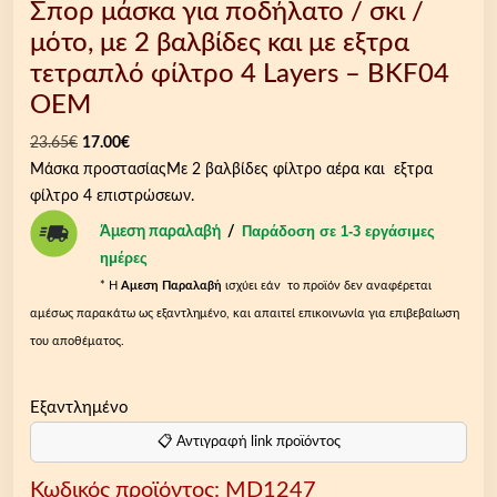
Σπορ μάσκα για ποδήλατο / σκι /
μότο, με 2 βαλβίδες και με εξτρα
τετραπλό φίλτρο 4 Layers – BKF04
OEM
O
Η
23.65
€
17.00
€
r
τ
Mάσκα προστασίαςΜε 2 βαλβίδες φίλτρο αέρα και εξτρα
i
ρ
φίλτρο 4 επιστρώσεων.
g
έ
Παράδοση σε 1-3 εργάσιμες
Άμεση παραλαβή
/
i
χ
ημέρες
n
ο
* Η
Aμεση Παραλαβή
ισχύει εάν το προϊόν δεν αναφέρεται
a
υ
αμέσως παρακάτω ως εξαντλημένο, και απαιτεί επικοινωνία για επιβεβαίωση
l
σ
του αποθέματος.
p
α
r
τ
Εξαντλημένο
i
ι
c
μ
📋 Αντιγραφή link προϊόντος
e
ή
Κωδικός προϊόντος:
MD1247
w
ε