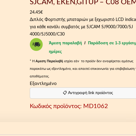
SJCAM, EKEN,GITUP – C08 OE
24.45
€
Διπλός Φορτιστής μπαταριών με ξεχωριστό LCD indica
για κάθε κανάλι συμβατός με SJCAM SJ9000/7000/SJ
4000/SJ5000/C3
0
Άμεση παραλαβή
/
Παράδοση σε 1-3 εργάσι
ημέρες
* Η
Aμεση Παραλαβή
ισχύει εάν το προϊόν δεν αναφέρεται αμέσως
παρακάτω ως εξαντλημένο, και απαιτεί επικοινωνία για επιβεβαίωση 
αποθέματος.
Εξαντλημένο
📋 Αντιγραφή link προϊόντος
Κωδικός προϊόντος:
MD1062