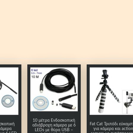
10 μέτρα Ενδοσκοπική
σκοπική
Fat Cat Τριπόδι εύκαμ
αδιάβροχη κάμερα με 6
κάμερα
για κάμερα και actio
LEDs με θύρα USB –