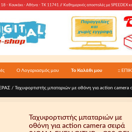
 - Κουκάκι - Αθήνα - ΤΚ 11741 // Καθημερινές αποστολές με SPEEDEX 
ές
Ο Λογαριασμός μου
Το Καλάθι μου
::
ΕΠΙ
ΕΡΑΣ
/ Ταχυφορτιστής μπαταριών με οθόνη για action camer
Ταχυφορτιστής μπαταριών με
οθόνη για action camera σειρά