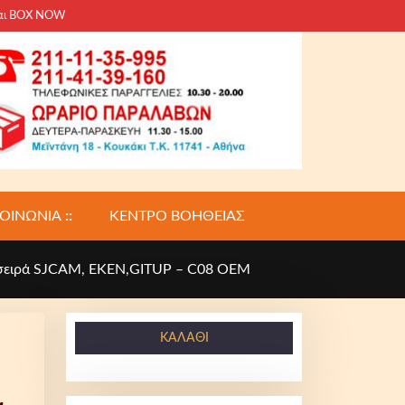
και BOX NOW
ΚΟΙΝΩΝΙΑ
::
ΚΕΝΤΡΟ ΒΟΗΘΕΙΑΣ
a σειρά SJCAM, EKEN,GITUP – C08 OEM
ΚΑΛΆΘΙ