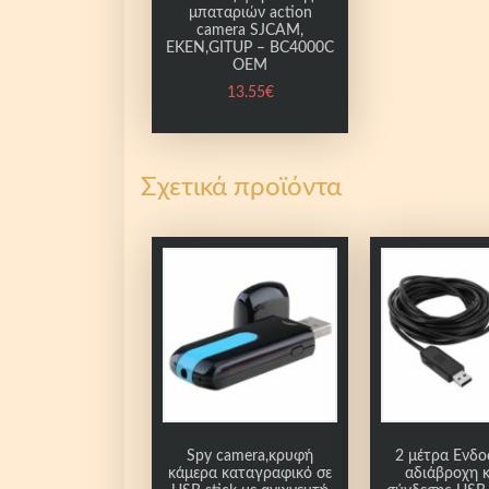
μπαταριών action
camera SJCAM,
EKEN,GITUP – BC4000C
OEM
13.55
€
Σχετικά προϊόντα
Spy camera,κρυφή
2 μέτρα Ενδο
κάμερα καταγραφικό σε
αδιάβροχη 