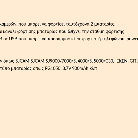
καμερών, που μπορεί να φορτίσει ταυτόχρονα 2 μπαταρίες.
θε κανάλι φόρτισης μπαταρίας που δείχνει την στάθμη φόρτισης
SB σε USB που μπορεί να προσαρμοστεί σε φορτιστή τηλεφώνου, powe
ρών όπως SJCAM SJCAM SJ9000/7000/SJ
4000/SJ5000/C3
0, EKEN, GIT
ο τύπο μπαταρίας οπως PG1050 ,3.7V 900mAh κλπ