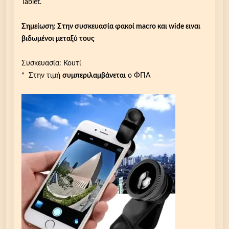
Tablet.
η
τ
Σημείωση: Στην συσκευασία φακοί macro και wide ειναι
ώ
βιδωμένοι μεταξύ τους
ν
,
Συσκευασία: Κουτί
W
* Στην τιμή
συμπεριλαμβάνεται
ο ΦΠΑ
i
d
e
,
F
i
s
h
e
y
e
,