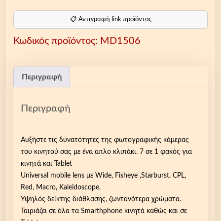
κ
ό
📋 Αντιγραφή link προϊόντος
ς
Κωδικός προϊόντος:
MD1506
7
σ
ε
1
Περιγραφή
γ
ι
Περιγραφή
α
Κ
ά
Αυξήστε τις δυνατότητες της φωτογραφικής κάμερας
μ
του κινητού σας με ένα απλο κλιπάκι. 7 σε 1 φακός για
ε
κινητά και Tablet
ρ
Universal mobile lens με Wide, Fisheye ,Starburst, CPL,
α
Red, Macro, Kaleidoscope.
K
Υψηλός δείκτης διάθλασης, ζωντανότερα χρώματα.
ι
Ταιριάζει σε όλα τα Smarthphone κινητά καθώς και σε
ν