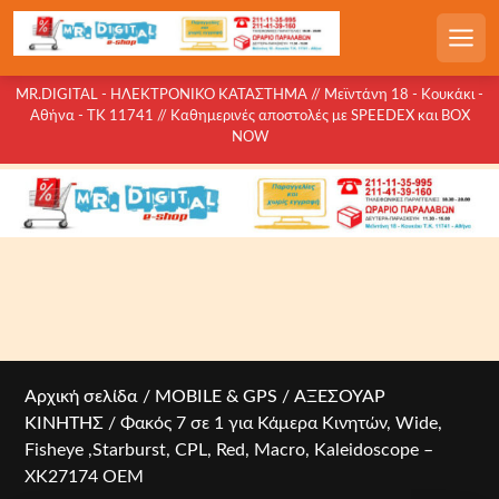
S
k
Men
i
p
MR.DIGITAL - ΗΛΕΚΤΡΟΝΙΚΟ ΚΑΤΑΣΤΗΜΑ // Μεϊντάνη 18 - Κουκάκι -
Αθήνα - ΤΚ 11741 // Καθημερινές αποστολές με SPEEDEX και BOX
t
NOW
o
c
o
n
t
e
n
t
Αρχική σελίδα
/
MOBILE & GPS
/
ΑΞΕΣΟΥΑΡ
ΚΙΝΗΤΗΣ
/ Φακός 7 σε 1 για Κάμερα Kινητών, Wide,
Fisheye ,Starburst, CPL, Red, Macro, Kaleidoscope –
XK27174 OEM