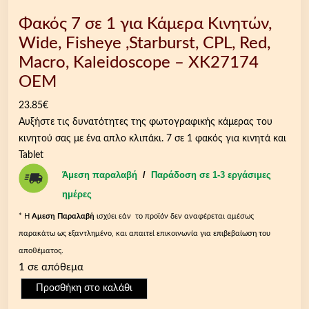
Φακός 7 σε 1 για Κάμερα Kινητών,
Wide, Fisheye ,Starburst, CPL, Red,
Macro, Kaleidoscope – XK27174
OEM
23.85
€
Αυξήστε τις δυνατότητες της φωτογραφικής κάμερας του
κινητού σας με ένα απλο κλιπάκι. 7 σε 1 φακός για κινητά και
Tablet
Άμεση παραλαβή
/
Παράδοση σε 1-3 εργάσιμες
ημέρες
* Η
Aμεση Παραλαβή
ισχύει εάν το προϊόν δεν αναφέρεται αμέσως
παρακάτω ως εξαντλημένο, και απαιτεί επικοινωνία για επιβεβαίωση του
αποθέματος.
1 σε απόθεμα
Φ
Προσθήκη στο καλάθι
α