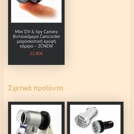
Mini DV & Spy Camera
Βιντεοκάμερα Camcorder
μικροσκοπική κρυφή
κάμερα – ZCNEW
21.80
€
Σχετικά προϊόντα