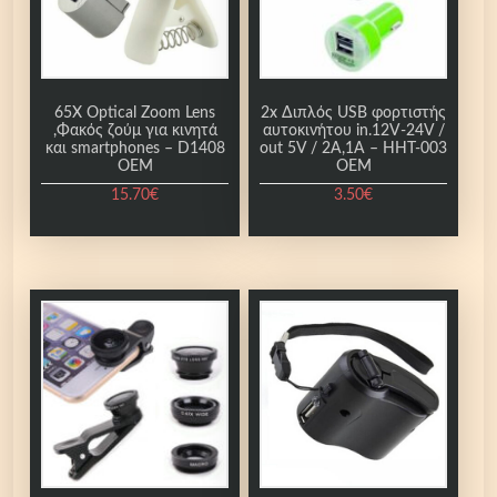
65X Optical Zoom Lens
2x Διπλός USB φορτιστής
,Φακός ζούμ για κινητά
αυτοκινήτου in.12V-24V /
και smartphones – D1408
out 5V / 2A,1A – HHT-003
OEM
OEM
15.70
€
3.50
€
Α
υ
τ
ό
τ
ο
π
ρ
ο
ϊ
ό