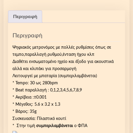
ς
ψ
η
Περιγραφή
φ
ι
Περιγραφή
α
κ
Ψηφιακός μετρονόμος με πολλές ρυθμίσεις όπως σε
ό
τεμπο,παραλλαγή ρυθμού,ένταση ήχου κλπ
ς
Διαθέτει ενσωματομένο ηχείο και έξοδο για ακουστικά
μ
αλλά και κλιπάκι για προσαρμογή
ε
Λειτουργεί με μπαταρία (συμπεριλαμβάνεται)
τ
* Tempo: 30 ως 280bpm
ρ
* Beat παραλλαγή : 0,1,2,3,4,5,6,7,8,9
ο
* Ακρίβεια :±0.001
ν
* Μέγεθος: 5.6 x 3.2 x 1.3
ό
* Βάρος: 35g
μ
Συσκευασία: Πλαστικό κουτί
ο
* Στην τιμή
συμπεριλαμβάνεται
ο ΦΠΑ
ς