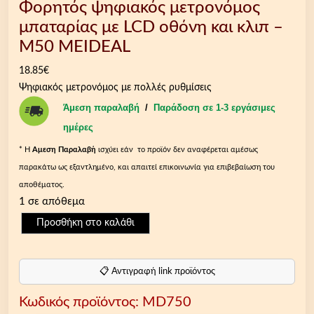
Φορητός ψηφιακός μετρονόμος
μπαταρίας με LCD οθόνη και κλιπ –
M50 MEIDEAL
18.85
€
Ψηφιακός μετρονόμος με πολλές ρυθμίσεις
Άμεση παραλαβή
/
Παράδοση σε 1-3 εργάσιμες
ημέρες
* Η
Aμεση Παραλαβή
ισχύει εάν το προϊόν δεν αναφέρεται αμέσως
παρακάτω ως εξαντλημένο, και απαιτεί επικοινωνία για επιβεβαίωση του
αποθέματος.
1 σε απόθεμα
Φ
Προσθήκη στο καλάθι
ο
ρ
η
📋 Αντιγραφή link προϊόντος
τ
Κωδικός προϊόντος:
MD750
ό