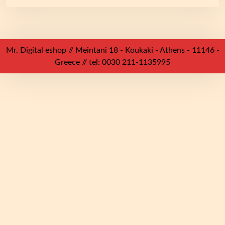
Mr. Digital eshop // Meintani 18 - Koukaki - Athens - 11146 -
Greece // tel: 0030 211-1135995