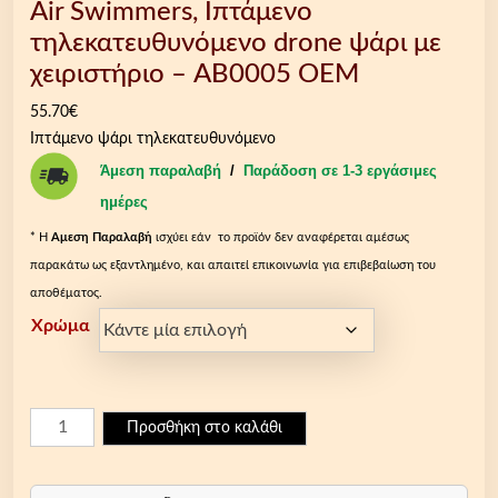
Air Swimmers, Ιπτάμενο
τηλεκατευθυνόμενο drone ψάρι με
χειριστήριο – AB0005 OEM
55.70
€
Ιπτάμενο ψάρι τηλεκατευθυνόμενο
Άμεση παραλαβή
/
Παράδοση σε 1-3 εργάσιμες
ημέρες
* Η
Aμεση Παραλαβή
ισχύει εάν το προϊόν δεν αναφέρεται αμέσως
παρακάτω ως εξαντλημένο, και απαιτεί επικοινωνία για επιβεβαίωση του
αποθέματος.
Χρώμα
A
Προσθήκη στο καλάθι
i
r