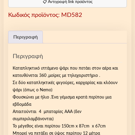
S
📋 Αντιγραφή link προϊόντος
w
Κωδικός προϊόντος:
MD582
i
m
m
e
Περιγραφή
r
s
Περιγραφή
,
Ι
Καταπληκτικό ιπτάμενο ψάρι που πετάει στον αέρα και
π
κατευθύνεται 360 ,μοίρες με τηλεχειριστήριο .
τ
Σε δύο καταπληκτικές φιγούρες, καρχαρίας και κλόουν
ά
ψάρι (όπως ο Nemo)
μ
Φουσκώνει με ήλιο .Ένα γέμισμα κρατά περίπου μια
ε
εβδομάδα
ν
Απαιτούνται 4 μπαταρίες AAΑ (δεν
ο
συμπεριλαμβάνονται)
τ
Το μέγεθος είναι περίπου 150cm x 87cm x 67cm
η
Μπορεί να πετάξει σε ύψος περίπου 12 μέτρα