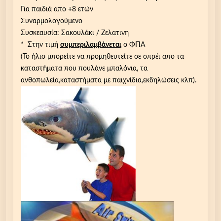
λ
Για παιδιά απο +8 ετών
ε
Συναρμολογούμενο
κ
Συσκεαυσία: Σακουλάκι / Ζελατινη
α
* Στην τιμή
συμπεριλαμβάνεται
ο ΦΠΑ
τ
(Το ήλιο μπορείτε να προμηθευτείτε σε σπρέι απο τα
ε
καταστήματα που πουλάνε μπαλόνια, τα
υ
ανθοπωλεία,καταστήματα με παιχνίδια,εκδηλώσεις κλπ).
θ
υ
ν
ό
μ
ε
ν
ο
d
r
o
n