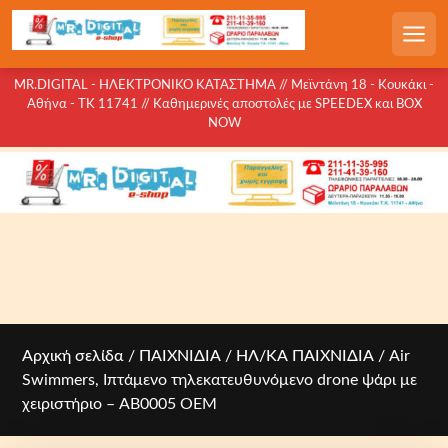
S
k
Men
i
p
MR.DIGITAL - ΗΛΕΚΤΡΟΝΙΚΟ ΚΑΤΑΣΤΗΜΑ // Μεϊντάνη 18 - Κουκάκι -
Αθήνα - ΤΚ 11741 // Καθημερινές αποστολές με SPEEDEX και BOX
t
NOW
o
c
o
n
t
e
n
t
Αρχική σελίδα
/
ΠΑΙΧΝΙΔΙΑ
/
ΗΛ/ΚΑ ΠΑΙΧΝΙΔΙΑ
/ Air
Swimmers, Ιπτάμενο τηλεκατευθυνόμενο drone ψάρι με
χειριστήριο – AB0005 OEM