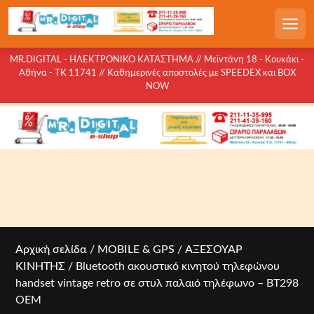
S
k
Men
i
p
MR.DIGITAL - ΗΛΕΚΤΡΟΝΙΚΟ ΚΑΤΑΣΤΗΜΑ // Μεϊντάνη 18 - Κουκάκι -
Αθήνα - ΤΚ 11741 // Καθημερινές αποστολές με SPEEDEX και BOX
t
NOW
o
c
o
n
t
e
n
t
Αρχική σελίδα
/
MOBILE & GPS
/
ΑΞΕΣΟΥΑΡ
ΚΙΝΗΤΗΣ
/ Bluetooth ακουστικό κινητού τηλεφώνου
handset vintage retro σε στυλ παλαιό τηλέφωνο – BT298
OEM