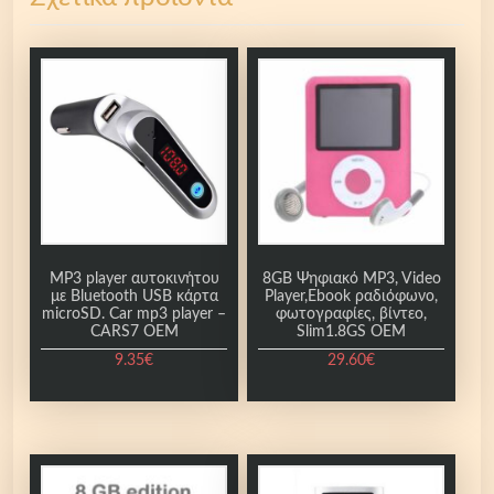
MP3 player αυτοκινήτου
8GB Ψηφιακό MP3, Video
με Bluetooth USB κάρτα
Player,Ebook ραδιόφωνο,
microSD. Car mp3 player –
φωτογραφίες, βίντεο,
CARS7 OEM
Slim1.8GS OEM
9.35
€
29.60
€