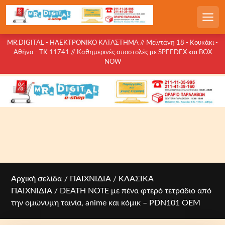
S
k
Men
i
p
MR.DIGITAL - ΗΛΕΚΤΡΟΝΙΚΟ ΚΑΤΑΣΤΗΜΑ // Μεϊντάνη 18 - Κουκάκι -
Αθήνα - ΤΚ 11741 // Καθημερινές αποστολές με SPEEDEX και BOX
t
NOW
o
c
o
n
t
e
n
t
Αρχική σελίδα
/
ΠΑΙΧΝΙΔΙΑ
/
ΚΛΑΣΙΚΑ
ΠΑΙΧΝΙΔΙΑ
/ DEATH NOTE με πένα φτερό τετράδιο από
την ομώνυμη ταινία, anime και κόμικ – PDΝ101 OEM