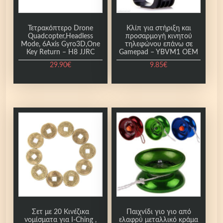
:
α
1
2
ι
8
:
O
Τετρακόπτερο Drone
Κλίπ για στήριξη και
.
2
E
Quadcopter,Headless
προσαρμογή κινητού
0
3
Mode, 6Axis Gyro3D,One
τηλεφώνου επάνω σε
M
Key Return – H8 JJRC
Gamepad – YBVM1 OEM
0
.
π
€
0
29.90
€
9.85
€
ο
.
0
€
σ
.
ό
τ
η
τ
α
Σετ με 20 Κινέζικα
Παιχνίδι γιο γιo από
νομίσματα για I-Ching ,
ελαφρύ μεταλλικό κράμα