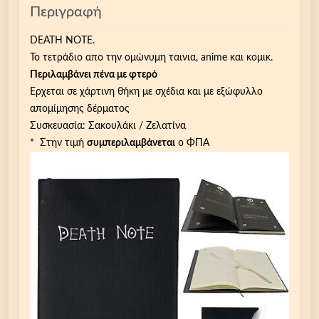
Περιγραφή
π
έ
DEATH NOTE.
ν
Το τετράδιο απο την ομώνυμη ταινια, anime και κομικ.
α
Περιλαμβάνει πένα με φτερό
φ
Ερχεται σε χάρτινη θήκη με σχέδια και με εξώφυλλο
τ
απομίμησης δέρματος
ε
Συσκευασία: Σακουλάκι / Ζελατίνα
ρ
* Στην τιμή
συμπεριλαμβάνεται
ο ΦΠΑ
ό
τ
ε
τ
ρ
ά
δ
ι
ο
α