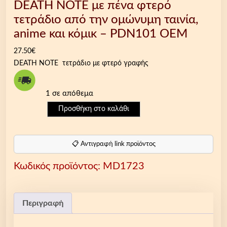
DEATH NOTE με πένα φτερό
τετράδιο από την ομώνυμη ταινία,
anime και κόμικ – PDΝ101 OEM
27.50
€
DEATH NOTE τετράδιο με φτερό γραφής
1 σε απόθεμα
D
Προσθήκη στο καλάθι
E
A
T
📋 Αντιγραφή link προϊόντος
H
Κωδικός προϊόντος:
MD1723
N
O
T
E
Περιγραφή
μ
ε